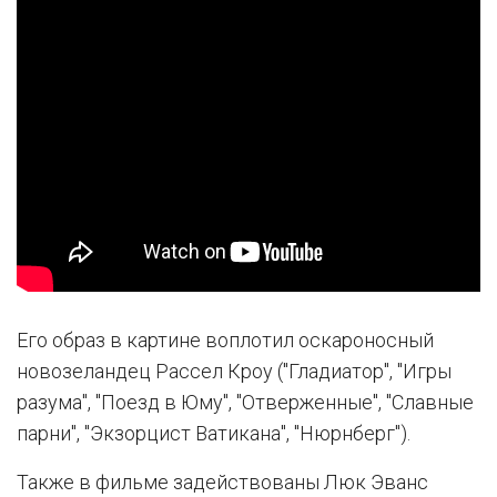
Его образ в картине воплотил оскароносный
новозеландец Рассел Кроу ("Гладиатор", "Игры
разума", "Поезд в Юму", "Отверженные", "Славные
парни", "Экзорцист Ватикана", "Нюрнберг").
Также в фильме задействованы Люк Эванс