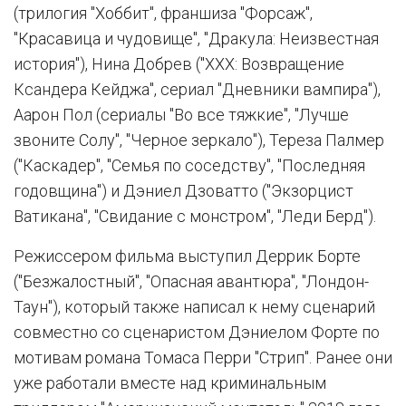
(трилогия "Хоббит", франшиза "Форсаж",
"Красавица и чудовище", "Дракула: Неизвестная
история"), Нина Добрев ("ХХХ: Возвращение
Ксандера Кейджа", сериал "Дневники вампира"),
Аарон Пол (сериалы "Во все тяжкие", "Лучше
звоните Солу", "Черное зеркало"), Тереза Палмер
("Каскадер", "Семья по соседству", "Последняя
годовщина") и Дэниел Дзоватто ("Экзорцист
Ватикана", "Свидание с монстром", "Леди Берд").
Режиссером фильма выступил Деррик Борте
("Безжалостный", "Опасная авантюра", "Лондон-
Таун"), который также написал к нему сценарий
совместно со сценаристом Дэниелом Форте по
мотивам романа Томаса Перри "Стрип". Ранее они
уже работали вместе над криминальным