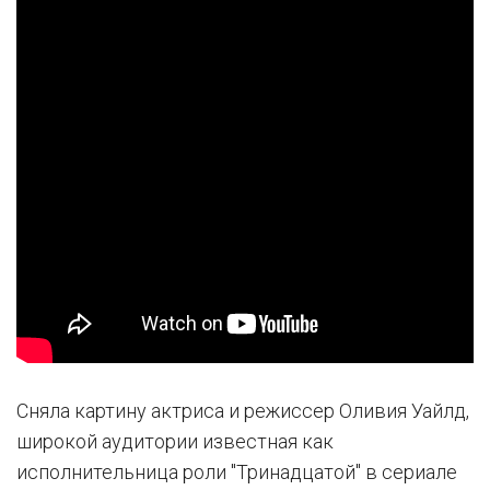
Сняла картину актриса и режиссер Оливия Уайлд,
широкой аудитории известная как
исполнительница роли "Тринадцатой" в сериале