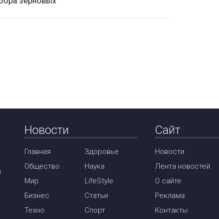
бора зерновых
Новости
Сайт
Главная
Здоровье
Новости
Общество
Наука
Лента новостей
м
Мир
LifeStyle
О сайте
Бизнес
Статьи
Реклама
Техно
Спорт
Контакты