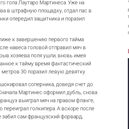
го гола Лаутаро Мартинеса. Уже на
а в штрафную площадку, отдал пас в
онки опередил защитника и поразил
лиже к завершению первого тайма
сле навеса головой отправил мяч в
ерыв хозяева поля ушли, вновь имея
анное к тайму время фантастический
с метров 30 поразил левую девятку.
 шокировал соперника, доведя счет до
 Сначала Мартинес оформил дубль, снова
анцуз выиграл мяч на правом фланге,
но переиграл голкипера. А вскоре после
е забил сам французский форвард,