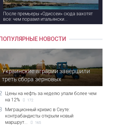
После премьеры «Одиссеи» сюда захотят
все: чем поразил итальянски...
ПОПУЛЯРНЫЕ НОВОСТИ
Украинские аграрии завершили
треть сбора зерновых
2
Цены на нефть за неделю упали более чем
на 12%
172
3
Миграционный кризис в Сеуте:
контрабандисты открыли новый
маршрут...
165