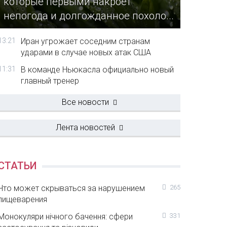
которые первыми накроет
непогода и долгожданное похоло...
13:21
Иран угрожает соседним странам
ударами в случае новых атак США
11:31
В команде Ньюкасла официально новый
главный тренер
Все новости
Лента новостей
СТАТЬИ
Что может скрываться за нарушением
265
пищеварения
Монокуляри нічного бачення: сфери
331