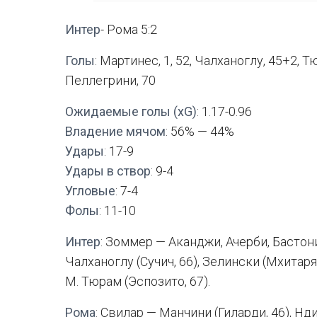
Интер
- Рома 5:2
Голы
: Мартинес, 1, 52, Чалханоглу, 45+2, Т
Пеллегрини, 70
Ожидаемые голы (xG)
: 1.17-0.96
Владение мячом
: 56% — 44%
Удары
: 17-9
Удары в створ
: 9-4
Угловые
: 7-4
Фолы
: 11-10
Интер
: Зоммер — Аканджи, Ачерби, Бастон
Чалханоглу (Сучич, 66), Зелински (Мхитаря
М. Тюрам (Эспозито, 67).
Рома
: Свилар — Манчини (Гиларди, 46), Нд