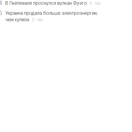
4
В Гватемале проснулся вулкан Фуэго
162
5
Украина продала больше электроэнергии,
чем купила
160