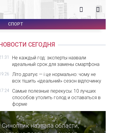
СПОРТ
НОВОСТИ СЕГОДНЯ
21:31
Не каждый год: эксперты назвали
идеальный срок для замены смартфона
19:26
Літо дратує — і це нормально: чому не
всіх тішить «ідеальний» сезон відпочинку
17:24
Самые полезные перекусы: 10 лучших
способов утолить голод и оставаться в
форме
Синоптик назвала области,