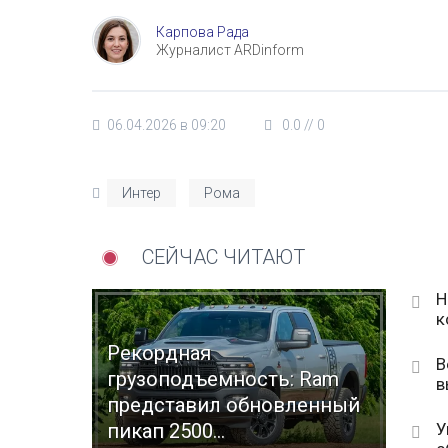
Карпова Рада
Журналист ARDinform
06.04.2026 в 09:20
0.0
//
0
Интер
Рома
СЕЙЧАС ЧИТАЮТ
Н
к
Рекордная
В
грузоподъемность: Ram
в
представил обновленный
У
пикап 2500...