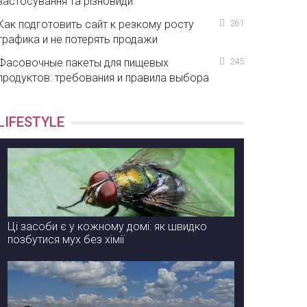
застосування та різновиди
Как подготовить сайт к резкому росту
261
трафика и не потерять продажи
Фасовочные пакеты для пищевых
245
продуктов: требования и правила выбора
LIFESTYLE
Ці засоби є у кожному домі: як швидко
позбутися мух без хімії