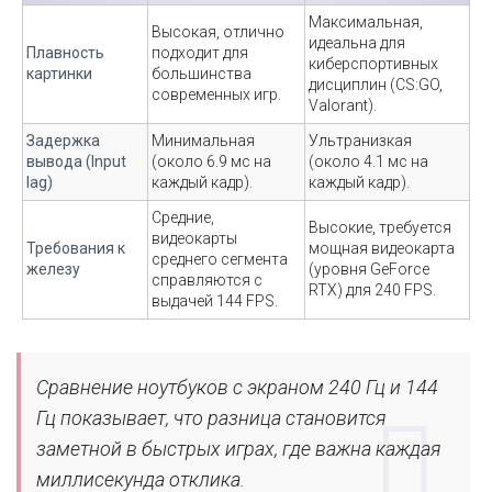
Максимальная,
Высокая, отлично
идеальна для
Плавность
подходит для
киберспортивных
картинки
большинства
дисциплин (CS:GO,
современных игр.
Valorant).
Задержка
Минимальная
Ультранизкая
вывода (Input
(около 6.9 мс на
(около 4.1 мс на
lag)
каждый кадр).
каждый кадр).
Средние,
Высокие, требуется
видеокарты
Требования к
мощная видеокарта
среднего сегмента
железу
(уровня GeForce
справляются с
RTX) для 240 FPS.
выдачей 144 FPS.
Сравнение ноутбуков с экраном 240 Гц и 144
Гц показывает, что разница становится
заметной в быстрых играх, где важна каждая
миллисекунда отклика.