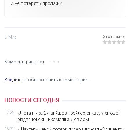
и не потерять продажи
Мир
Комментариев нет.
Войдите
, чтобы оставить комментарий.
НОВОСТИ СЕГОДНЯ
17:22
«Люта нічка 2»: вийшов трейлер сиквелу хітової
різдвяної екшн-комедії з Девідом ...
15:32
«Шахтер» ценой потери лидера дожал «Эпицентр»