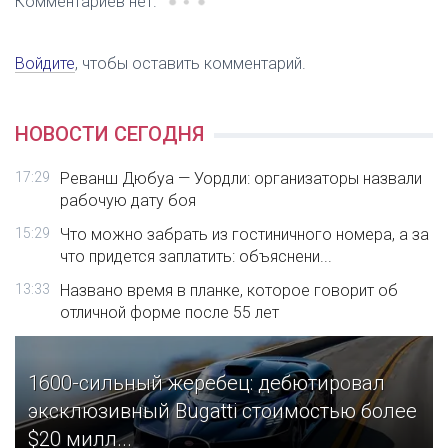
Комментариев нет.
Войдите
, чтобы оставить комментарий.
НОВОСТИ СЕГОДНЯ
17:29
Реванш Дюбуа — Уордли: организаторы назвали
рабочую дату боя
15:29
Что можно забрать из гостиничного номера, а за
что придется заплатить: объяснени...
13:33
Названо время в планке, которое говорит об
отличной форме после 55 лет
1600-сильный жеребец: дебютировал
эксклюзивный Bugatti стоимостью более
$20 милл...