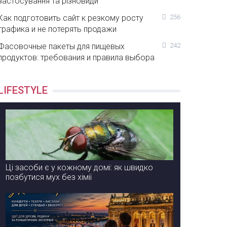
застосування та різновиди
Как подготовить сайт к резкому росту
256
трафика и не потерять продажи
Фасовочные пакеты для пищевых
242
продуктов: требования и правила выбора
LIFESTYLE
Ці засоби є у кожному домі: як швидко
позбутися мух без хімії