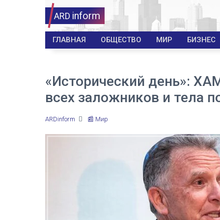
inform
ARD
ГЛАВНАЯ
ОБЩЕСТВО
МИР
БИЗНЕС
«Исторический день»: ХА
всех заложников и тела п
ARDinform
📰 Мир