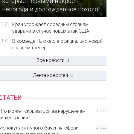
которые первыми накроет
непогода и долгожданное похоло...
13:21
Иран угрожает соседним странам
ударами в случае новых атак США
11:31
В команде Ньюкасла официально новый
главный тренер
Все новости
Лента новостей
СТАТЬИ
Что может скрываться за нарушением
261
пищеварения
Монокуляри нічного бачення: сфери
322