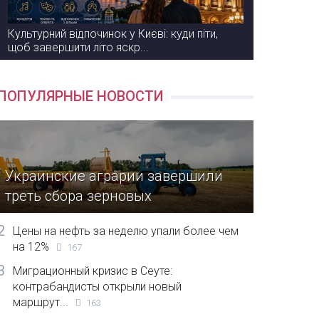
Культурний відпочинок у Києві: куди піти,
щоб завершити літо яскр...
ПОПУЛЯРНЫЕ НОВОСТИ
Украинские аграрии завершили
треть сбора зерновых
2
Цены на нефть за неделю упали более чем
на 12%
167
3
Миграционный кризис в Сеуте:
контрабандисты открыли новый
маршрут...
163