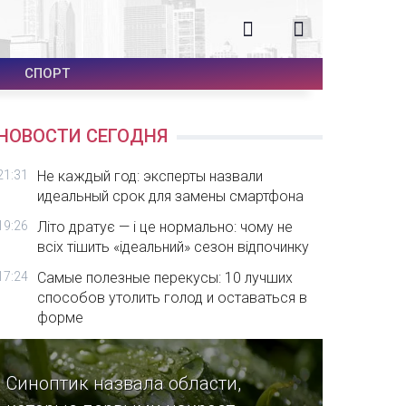
СПОРТ
НОВОСТИ СЕГОДНЯ
21:31
Не каждый год: эксперты назвали
идеальный срок для замены смартфона
19:26
Літо дратує — і це нормально: чому не
всіх тішить «ідеальний» сезон відпочинку
17:24
Самые полезные перекусы: 10 лучших
способов утолить голод и оставаться в
форме
Синоптик назвала области,