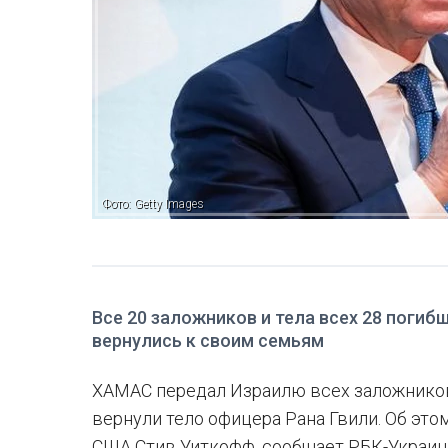
Фото: Getty Images
Все 20 заложников и тела всех 28 погиб
вернулись к своим семьям
ХАМАС передал Израилю всех заложников
вернули тело офицера Рана Гвили. Об эт
США Стив Уиткофф, сообщает РБК-Украина 