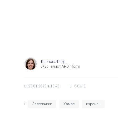
Карпова Рада
Журналист ARDinform
27.01.2026 в 15:46
0.0
//
0
Заложники
Хамас
израиль