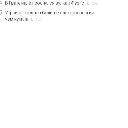
4
В Гватемале проснулся вулкан Фуэго
160
5
Украина продала больше электроэнергии,
чем купила
157