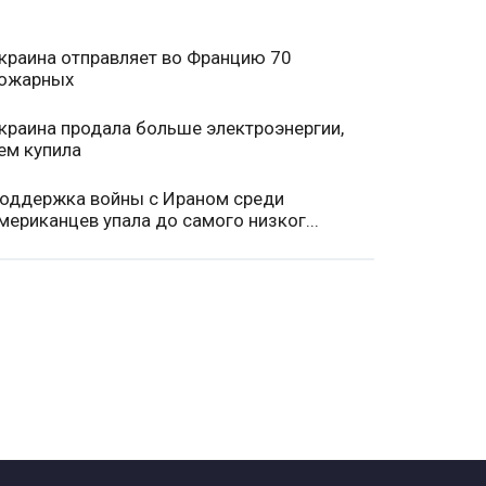
краина отправляет во Францию 70
ожарных
краина продала больше электроэнергии,
ем купила
оддержка войны с Ираном среди
мериканцев упала до самого низког...