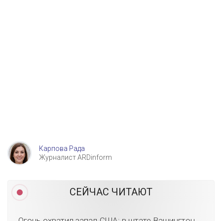
Карпова Рада
Журналист ARDinform
СЕЙЧАС ЧИТАЮТ
Огонь охватил запад США: в штате Вашингтон