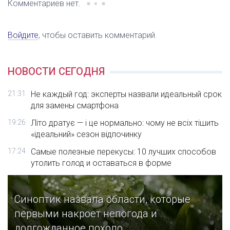
Комментариев нет.
Войдите
, чтобы оставить комментарий.
НОВОСТИ СЕГОДНЯ
21:31
Не каждый год: эксперты назвали идеальный срок
для замены смартфона
19:26
Літо дратує — і це нормально: чому не всіх тішить
«ідеальний» сезон відпочинку
17:24
Самые полезные перекусы: 10 лучших способов
утолить голод и оставаться в форме
Синоптик назвала области, которые
первыми накроет непогода и
долгожданное похоло...