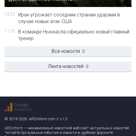
13:21
Иран угрожает соседним странам ударами в
случае новых атак США
11:31
В команде Ньюкасла официально новый главный
тренер
Все новости
Лента новостей
© 2019-2026. ARDinform.com // v.1.3
ARDinform
— независимый новостной веб-сайт актуальных новостей.
Читайте про важные события и новости в удобном формате.