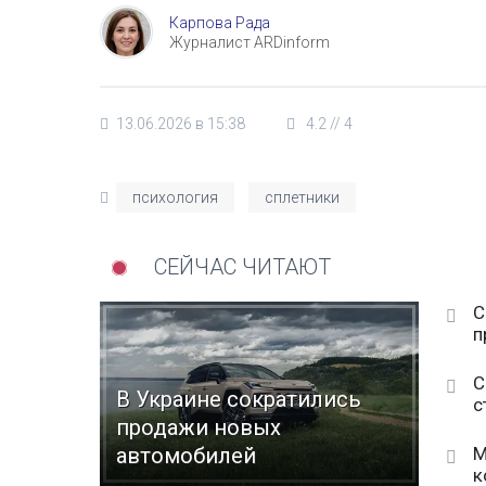
Карпова Рада
Журналист ARDinform
13.06.2026 в 15:38
4.2
//
4
психология
сплетники
СЕЙЧАС ЧИТАЮТ
С
п
С
В Украине сократились
с
продажи новых
М
автомобилей
к