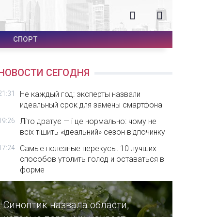
СПОРТ
НОВОСТИ СЕГОДНЯ
21:31
Не каждый год: эксперты назвали
идеальный срок для замены смартфона
19:26
Літо дратує — і це нормально: чому не
всіх тішить «ідеальний» сезон відпочинку
17:24
Самые полезные перекусы: 10 лучших
способов утолить голод и оставаться в
форме
Синоптик назвала области,