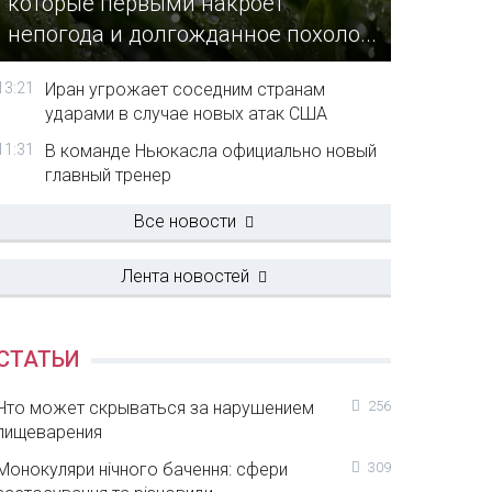
которые первыми накроет
непогода и долгожданное похоло...
13:21
Иран угрожает соседним странам
ударами в случае новых атак США
11:31
В команде Ньюкасла официально новый
главный тренер
Все новости
Лента новостей
СТАТЬИ
Что может скрываться за нарушением
256
пищеварения
Монокуляри нічного бачення: сфери
309