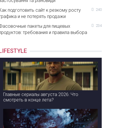
застосування та різновиди
Как подготовить сайт к резкому росту
240
трафика и не потерять продажи
Фасовочные пакеты для пищевых
234
продуктов: требования и правила выбора
LIFESTYLE
Главные сериалы августа 2026: Что
смотреть в конце лета?