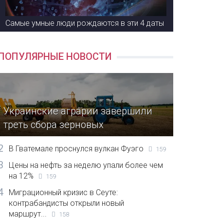
Самые умные люди рождаются в эти 4 даты
ПОПУЛЯРНЫЕ НОВОСТИ
Украинские аграрии завершили
треть сбора зерновых
2
В Гватемале проснулся вулкан Фуэго
159
3
Цены на нефть за неделю упали более чем
на 12%
159
4
Миграционный кризис в Сеуте:
контрабандисты открыли новый
маршрут...
158