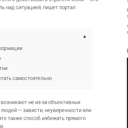
ь над ситуацией, пишет портал
нформации
ю
тни
отать самостоятельно
 возникают не из-за объективных
х людей — зависти, неуверенности или
это также способ избежать прямого
х.