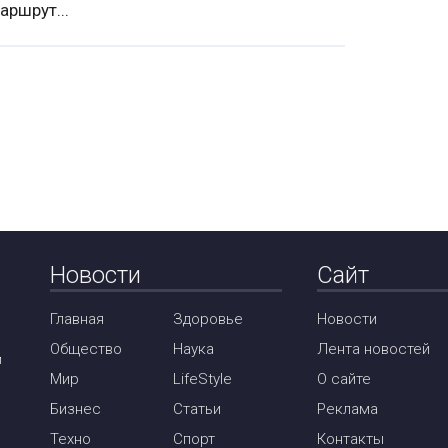
аршрут...
Новости
Сайт
Главная
Здоровье
Новости
Общество
Наука
Лента новостей
м
Мир
LifeStyle
О сайте
Бизнес
Статьи
Реклама
Техно
Спорт
Контакты