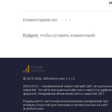
м
Комментариев нет.
Войдите
, чтобы оставить комментарий.
© 2019-2026. ARDinform.com // v.1.3
ARDinform
— независимый новостной веб-сайт актуальных
новостей. Читайте про важные события и новости в удобно
формате. Ежедневное обновление ленты новостей 24/7.
Разрешается частичное использование материалов при
условии открытой для поисковых систем ссылки на сайт
ardinform.com