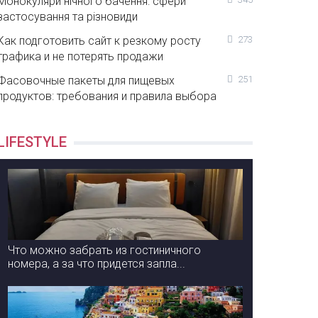
Монокуляри нічного бачення: сфери
застосування та різновиди
Как подготовить сайт к резкому росту
273
трафика и не потерять продажи
Фасовочные пакеты для пищевых
251
продуктов: требования и правила выбора
LIFESTYLE
Что можно забрать из гостиничного
номера, а за что придется запла...