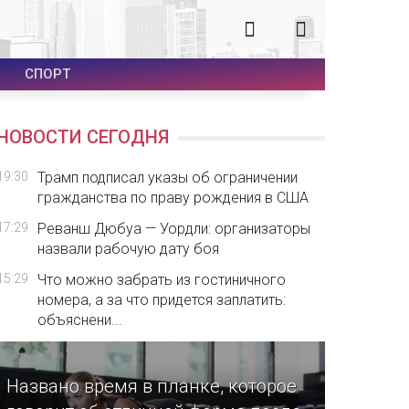
СПОРТ
НОВОСТИ СЕГОДНЯ
19:30
Трамп подписал указы об ограничении
гражданства по праву рождения в США
17:29
Реванш Дюбуа — Уордли: организаторы
назвали рабочую дату боя
15:29
Что можно забрать из гостиничного
номера, а за что придется заплатить:
объяснени...
Названо время в планке, которое