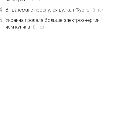
4
В Гватемале проснулся вулкан Фуэго
164
5
Украина продала больше электроэнергии,
чем купила
163