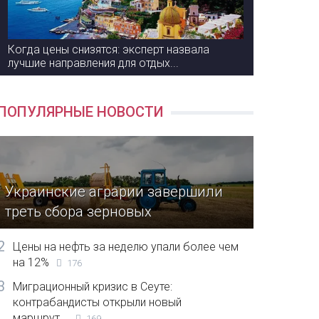
Когда цены снизятся: эксперт назвала
лучшие направления для отдых...
ПОПУЛЯРНЫЕ НОВОСТИ
Украинские аграрии завершили
треть сбора зерновых
2
Цены на нефть за неделю упали более чем
на 12%
176
3
Миграционный кризис в Сеуте:
контрабандисты открыли новый
маршрут...
169