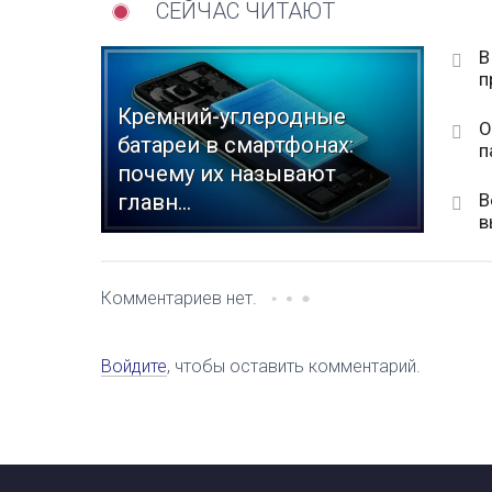
СЕЙЧАС ЧИТАЮТ
В
п
Кремний-углеродные
О
батареи в смартфонах:
п
почему их называют
В
главн...
в
Комментариев нет.
Войдите
, чтобы оставить комментарий.