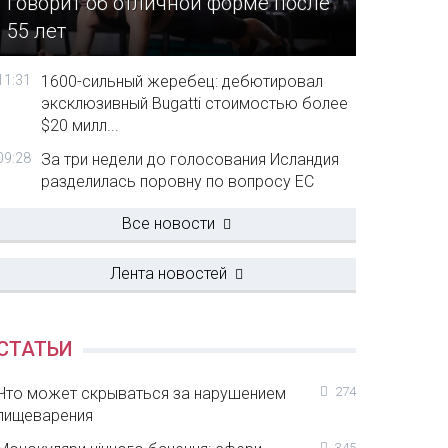
говорит об отличной форме после
55 лет
11:31
1600-сильный жеребец: дебютировал
эксклюзивный Bugatti стоимостью более
$20 милл...
09:28
За три недели до голосования Исландия
разделилась поровну по вопросу ЕС
Все новости
Лента новостей
СТАТЬИ
Что может скрываться за нарушением
274
пищеварения
345