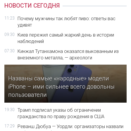
НОВОСТИ СЕГОДНЯ
11:23
Почему мужчины так любят пиво: ответы вас
удивят
09:30
Киев пережил самый жаркий день в истории
наблюдений
07:30
Кинжал Тутанхамона оказался выкованным из
внеземного металла, — археологи
Названы самые «народные» модели
iPhone – ими сильнее всего довольны
пользователи
19:30
Трамп подписал указы об ограничении
гражданства по праву рождения в США
17:29
Реванш Дюбуа — Уордли: организаторы назвали