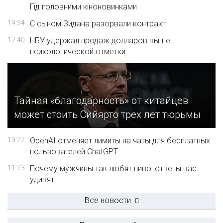
Гід головними кіноновинками
19:34
С сыном Зидана разорвали контракт
17:40
НБУ удержал продаж долларов выше
психологической отметки
Тайная «благодарность» от китайцев
может стоить Сийярто трех лет тюрьмы
13:27
OpenAI отменяет лимиты на чаты для бесплатных
пользователей ChatGPT
11:23
Почему мужчины так любят пиво: ответы вас
удивят
Все новости