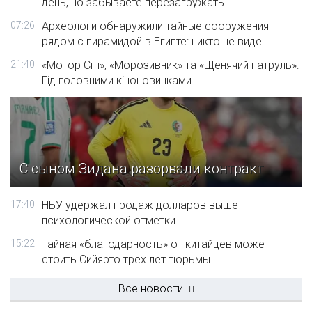
день, но забываете перезагружать
07:26
Археологи обнаружили тайные сооружения
рядом с пирамидой в Египте: никто не виде...
21:40
«Мотор Сіті», «Морозивник» та «Щенячий патруль»:
Гід головними кіноновинками
С сыном Зидана разорвали контракт
17:40
НБУ удержал продаж долларов выше
психологической отметки
15:22
Тайная «благодарность» от китайцев может
стоить Сийярто трех лет тюрьмы
Все новости