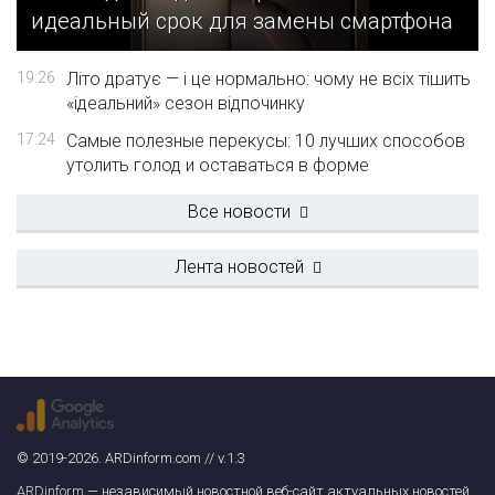
идеальный срок для замены смартфона
19:26
Літо дратує — і це нормально: чому не всіх тішить
«ідеальний» сезон відпочинку
17:24
Самые полезные перекусы: 10 лучших способов
утолить голод и оставаться в форме
Все новости
Лента новостей
© 2019-2026. ARDinform.com // v.1.3
ARDinform
— независимый новостной веб-сайт актуальных новостей.