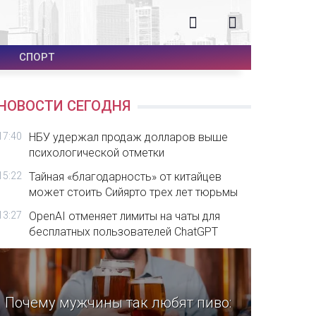
СПОРТ
НОВОСТИ СЕГОДНЯ
17:40
НБУ удержал продаж долларов выше
психологической отметки
15:22
Тайная «благодарность» от китайцев
может стоить Сийярто трех лет тюрьмы
13:27
OpenAI отменяет лимиты на чаты для
бесплатных пользователей ChatGPT
Почему мужчины так любят пиво: