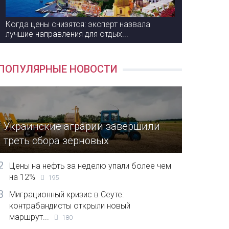
Когда цены снизятся: эксперт назвала
лучшие направления для отдых...
ПОПУЛЯРНЫЕ НОВОСТИ
Украинские аграрии завершили
треть сбора зерновых
2
Цены на нефть за неделю упали более чем
на 12%
195
3
Миграционный кризис в Сеуте:
контрабандисты открыли новый
маршрут...
180