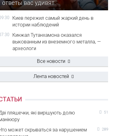
ответы вас удивят
09:30
Киев пережил самый жаркий день в
истории наблюдений
07:30
Кинжал Тутанхамона оказался
выкованным из внеземного металла, —
археологи
Все новости
Лента новостей
СТАТЬИ
Дві пляшечки, які вирішують долю
51
манікюру
Что может скрываться за нарушением
289