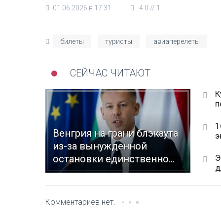
01.06.2026 в 17:31
4.0
//
1
билеты
туристы
авиаперелеты
СЕЙЧАС ЧИТАЮТ
К
п
1
Венгрия на грани блэкаута
э
из-за вынужденной
Э
остановки единственно...
д
Комментариев нет.