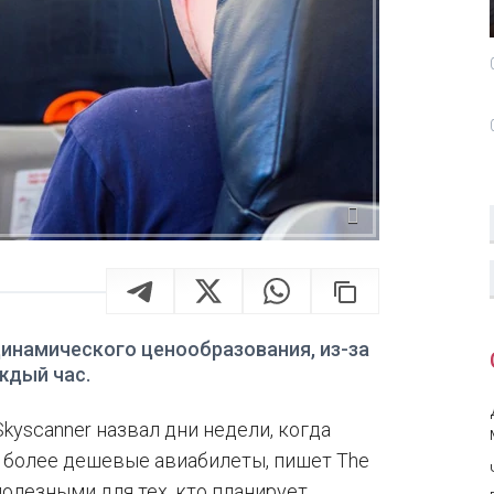
инамического ценообразования, из-за
ждый час.
yscanner назвал дни недели, когда
 более дешевые авиабилеты, пишет The
полезными для тех, кто планирует