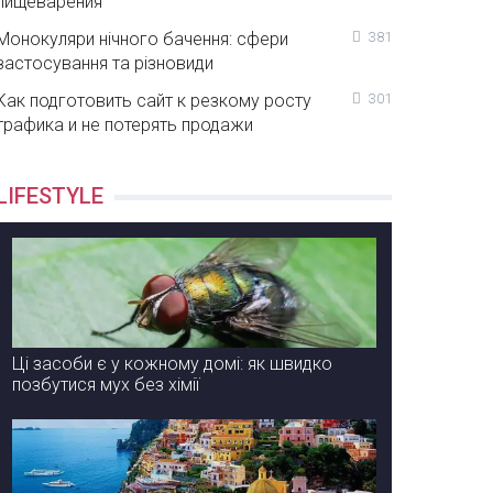
пищеварения
Монокуляри нічного бачення: сфери
381
застосування та різновиди
Как подготовить сайт к резкому росту
301
трафика и не потерять продажи
LIFESTYLE
Ці засоби є у кожному домі: як швидко
позбутися мух без хімії