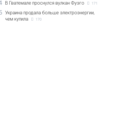
4
В Гватемале проснулся вулкан Фуэго
171
5
Украина продала больше электроэнергии,
чем купила
170