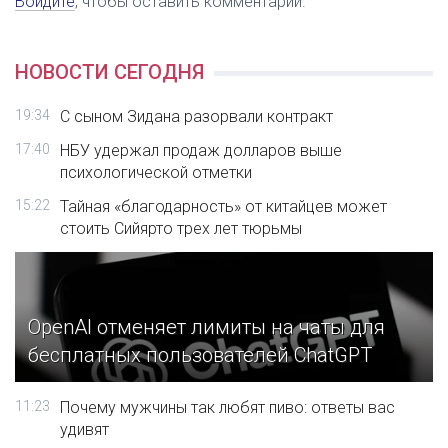
Войдите
, чтобы оставить комментарий.
НОВОСТИ СЕГОДНЯ
19:34
С сыном Зидана разорвали контракт
17:40
НБУ удержал продаж долларов выше
психологической отметки
15:22
Тайная «благодарность» от китайцев может
стоить Сийярто трех лет тюрьмы
OpenAI отменяет лимиты на чаты для
бесплатных пользователей ChatGPT
11:23
Почему мужчины так любят пиво: ответы вас
удивят