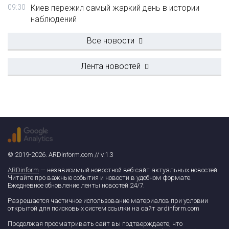
09:30
Киев пережил самый жаркий день в истории
наблюдений
Все новости
Лента новостей
© 2019-2026. ARDinform.com // v.1.3
ARDinform
— независимый новостной веб-сайт актуальных новостей.
Читайте про важные события и новости в удобном формате.
Ежедневное обновление ленты новостей 24/7.
Разрешается частичное использование материалов при условии
открытой для поисковых систем ссылки на сайт ardinform.com
Продолжая просматривать сайт вы подтверждаете, что