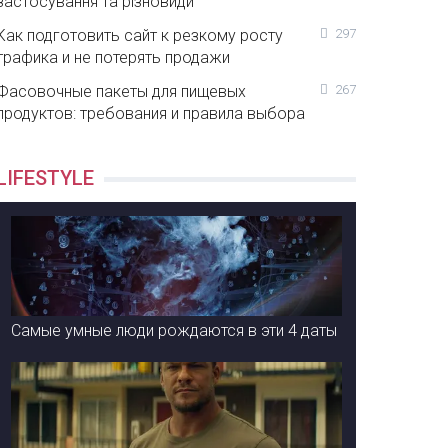
застосування та різновиди
Как подготовить сайт к резкому росту
297
трафика и не потерять продажи
Фасовочные пакеты для пищевых
267
продуктов: требования и правила выбора
LIFESTYLE
Самые умные люди рождаются в эти 4 даты