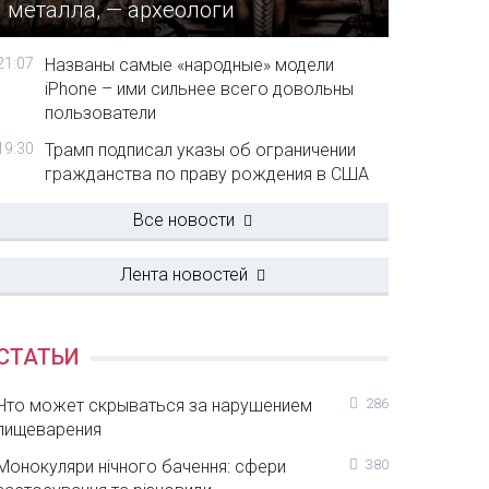
металла, — археологи
21:07
Названы самые «народные» модели
iPhone – ими сильнее всего довольны
пользователи
19:30
Трамп подписал указы об ограничении
гражданства по праву рождения в США
Все новости
Лента новостей
СТАТЬИ
Что может скрываться за нарушением
286
пищеварения
Монокуляри нічного бачення: сфери
380