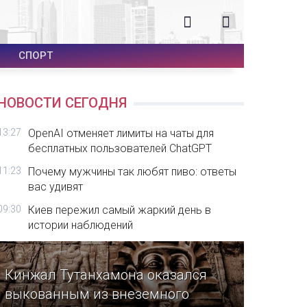
СПОРТ
НОВОСТИ СЕГОДНЯ
13:27
OpenAI отменяет лимиты на чаты для
бесплатных пользователей ChatGPT
11:23
Почему мужчины так любят пиво: ответы
вас удивят
09:30
Киев пережил самый жаркий день в
истории наблюдений
Кинжал Тутанхамона оказался
выкованным из внеземного