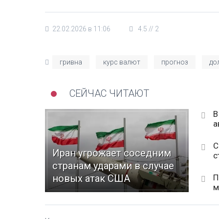
22.02.2026 в 11:06
4.5
//
2
гривна
курс валют
прогноз
до
СЕЙЧАС ЧИТАЮТ
В
а
С
Иран угрожает соседним
с
странам ударами в случае
П
новых атак США
м