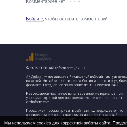
Комментариев нет.
Войдите
, чтобы оставить комментарий.
© 2019-2026. ARDinform.com // v.1.3
ARDinform
— независимый новостной веб-сайт актуальных
новостей. Читайте про важные события и новости в удобно
формате. Ежедневное обновление ленты новостей 24/7.
Разрешается частичное использование материалов при
условии открытой для поисковых систем ссылки на сайт
ardinform.com
Продолжая просматривать сайт вы подтверждаете, что
ознакомились и соглашаетесь на использование файлов
cookies.
Политика использования файлов cookies
.
Мы используем cookies для корректной работы сайта. Продо