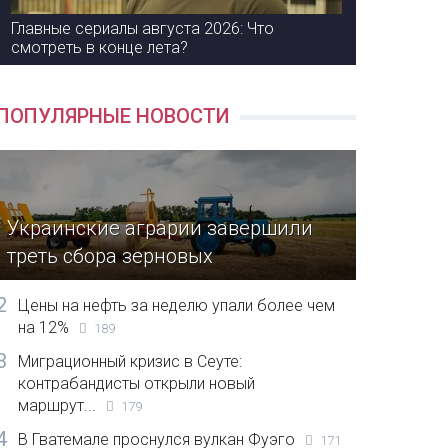
Главные сериалы августа 2026: Что
смотреть в конце лета?
ПОПУЛЯРНЫЕ НОВОСТИ
Украинские аграрии завершили
треть сбора зерновых
2
Цены на нефть за неделю упали более чем
на 12%
189
3
Миграционный кризис в Сеуте:
контрабандисты открыли новый
маршрут...
179
4
В Гватемале проснулся вулкан Фуэго
171