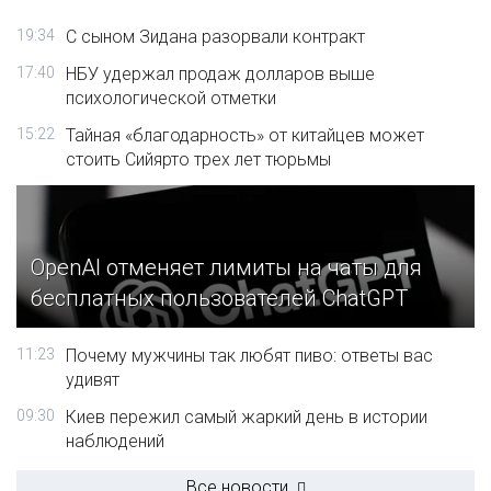
19:34
С сыном Зидана разорвали контракт
17:40
НБУ удержал продаж долларов выше
психологической отметки
15:22
Тайная «благодарность» от китайцев может
стоить Сийярто трех лет тюрьмы
OpenAI отменяет лимиты на чаты для
бесплатных пользователей ChatGPT
11:23
Почему мужчины так любят пиво: ответы вас
удивят
09:30
Киев пережил самый жаркий день в истории
наблюдений
Все новости