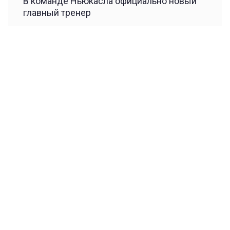
В команде Ньюкасла официально новый
главный тренер