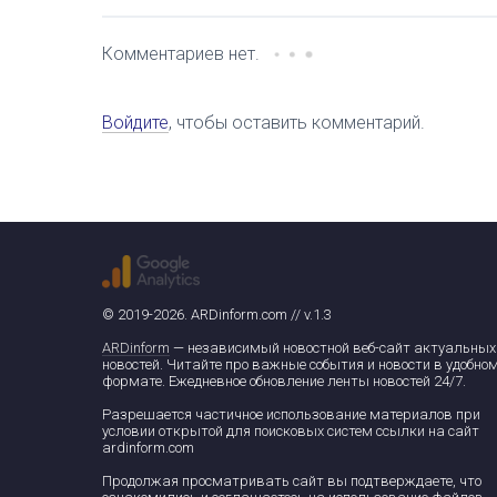
Комментариев нет.
Войдите
, чтобы оставить комментарий.
© 2019-2026. ARDinform.com // v.1.3
ARDinform
— независимый новостной веб-сайт актуальных
новостей. Читайте про важные события и новости в удобно
формате. Ежедневное обновление ленты новостей 24/7.
Разрешается частичное использование материалов при
условии открытой для поисковых систем ссылки на сайт
ardinform.com
Продолжая просматривать сайт вы подтверждаете, что