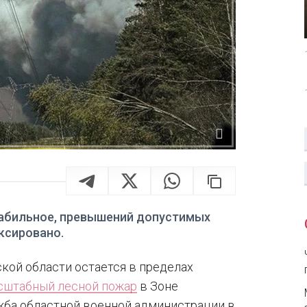
табильное, превышений допустимых
ксировано.
кой области остается в пределах
сштабный лесной пожар
в Зоне
жба областной военной администрации в