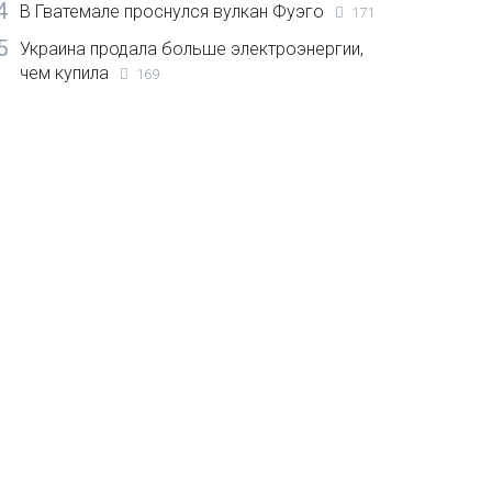
4
В Гватемале проснулся вулкан Фуэго
171
5
Украина продала больше электроэнергии,
чем купила
169