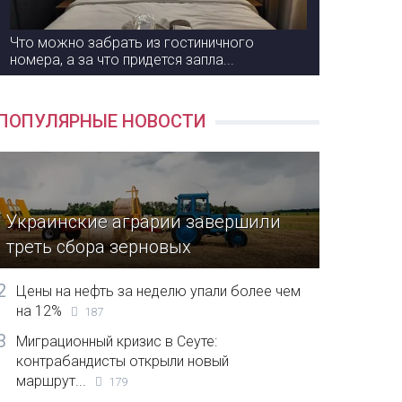
Что можно забрать из гостиничного
номера, а за что придется запла...
ПОПУЛЯРНЫЕ НОВОСТИ
Украинские аграрии завершили
треть сбора зерновых
2
Цены на нефть за неделю упали более чем
на 12%
187
3
Миграционный кризис в Сеуте:
контрабандисты открыли новый
маршрут...
179