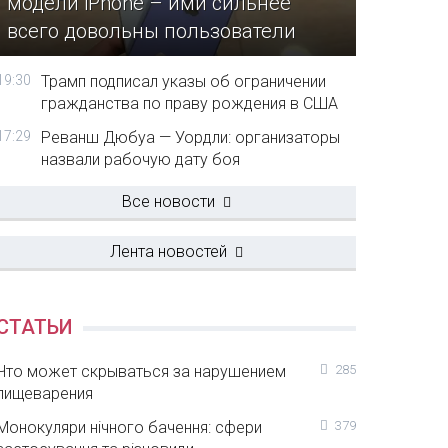
модели iPhone – ими сильнее
всего довольны пользователи
19:30
Трамп подписал указы об ограничении
гражданства по праву рождения в США
17:29
Реванш Дюбуа — Уордли: организаторы
назвали рабочую дату боя
Все новости
Лента новостей
СТАТЬИ
Что может скрываться за нарушением
285
пищеварения
Монокуляри нічного бачення: сфери
379