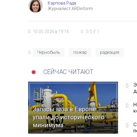
Карпова Рада
Журналист ARDinform
10.05.2026 в 19:16
5.0
//
1
Чернобыль
пожар
радиация
СЕЙЧАС ЧИТАЮТ
Э
д
Н
Запасы газа в Европе
к
упали до исторического
С
минимума
п