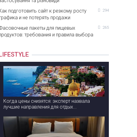
застосування та різновиди
Как подготовить сайт к резкому росту
294
трафика и не потерять продажи
Фасовочные пакеты для пищевых
265
продуктов: требования и правила выбора
LIFESTYLE
Когда цены снизятся: эксперт назвала
лучшие направления для отдых...