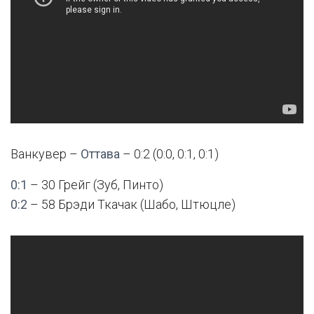
Ванкувер –
Оттава
– 0:2 (0:0, 0:1, 0:1)
0:1
– 30 Грейг (Зуб, Пинто)
0:2
– 58 Брэди Ткачак (Шабо, Штюцле)