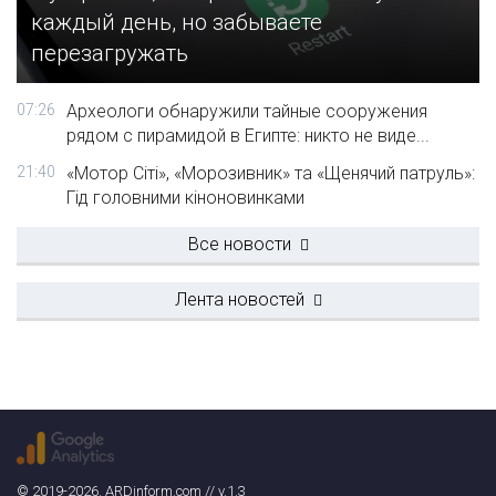
каждый день, но забываете
перезагружать
07:26
Археологи обнаружили тайные сооружения
рядом с пирамидой в Египте: никто не виде...
21:40
«Мотор Сіті», «Морозивник» та «Щенячий патруль»:
Гід головними кіноновинками
Все новости
Лента новостей
© 2019-2026. ARDinform.com // v.1.3