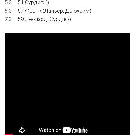
5:3
– 51 Сурдиф ()
6:3
– 57 Фрэнк (Лапьер, Дьюхэйм)
7:3
– 59 Леонард (Сурдиф)