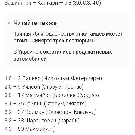
Вашингтон
– Калгари — 7:3 (3:0, 0:3, 4:0)
Читайте также
Тайная «благодарность» от китайцев может
стоить Сийярто трех лет тюрьмы
В Украине сократились продажи новых
автомобилей
1:0
– 2 Лапьер (Чисхольм, Фегервары)
2:0
– 9 Уилсон (Строум, Протас)
3:0
– 17 Макмайкл (Бовилье, Сурдиф)
3:1
– 36 Гридин (Строум, Мяяття)
3:2
– 37 Колман (Кузнецов, Баклунд)
3:3
– 38 Шарангович (Фараби)
4:3
– 50 Макмайкл ()