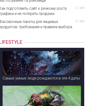
застосування та різновиди
Как подготовить сайт к резкому росту
259
трафика и не потерять продажи
Фасовочные пакеты для пищевых
242
продуктов: требования и правила выбора
LIFESTYLE
Самые умные люди рождаются в эти 4 даты