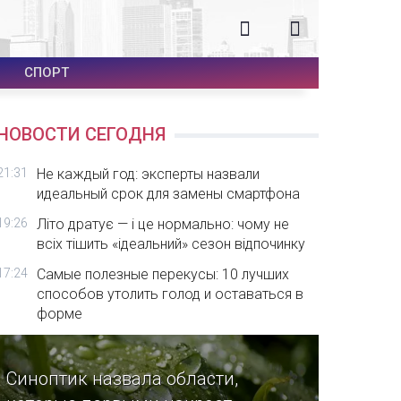
СПОРТ
НОВОСТИ СЕГОДНЯ
21:31
Не каждый год: эксперты назвали
идеальный срок для замены смартфона
19:26
Літо дратує — і це нормально: чому не
всіх тішить «ідеальний» сезон відпочинку
17:24
Самые полезные перекусы: 10 лучших
способов утолить голод и оставаться в
форме
Синоптик назвала области,