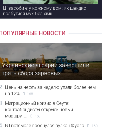
Ці засоби є у кожному домі: як швидко
позбутися мух без хімії
ПОПУЛЯРНЫЕ НОВОСТИ
Украинские аграрии завершили
треть сбора зерновых
2
Цены на нефть за неделю упали более чем
на 12%
168
3
Миграционный кризис в Сеуте:
контрабандисты открыли новый
маршрут...
163
4
В Гватемале проснулся вулкан Фуэго
160