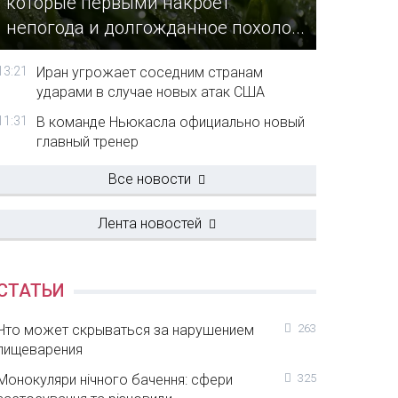
которые первыми накроет
непогода и долгожданное похоло...
13:21
Иран угрожает соседним странам
ударами в случае новых атак США
11:31
В команде Ньюкасла официально новый
главный тренер
Все новости
Лента новостей
СТАТЬИ
Что может скрываться за нарушением
263
пищеварения
Монокуляри нічного бачення: сфери
325