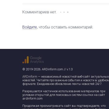
Комментариев нет.
Войдите
, чтобы оставить комментарий.
© 2019-2026. ARDinform.com // v.1.3
ARDinform
— независимый новостной веб-сайт актуальных
новостей. Читайте про важные события и новости в удобно
формате. Ежедневное обновление ленты новостей 24/7.
Разрешается частичное использование материалов при
условии открытой для поисковых систем ссылки на сайт
ardinform.com
Продолжая просматривать сайт вы подтверждаете, что