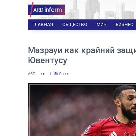
inform
ARD
ГЛАВНАЯ
ОБЩЕСТВО
МИР
БИЗНЕС
Мазрауи как крайний защ
Ювентусу
ARDinform
📰 Спорт