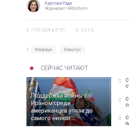
Карпова Рада
Журналист ARDinform
11.01.2026 в 21:21
0.0
//
0
Мазрауи
Ювентус
СЕЙЧАС ЧИТАЮТ
С
с
Поддержка войны с
С
Ираном среди
с
американцев упала до
С
самого низког...
п