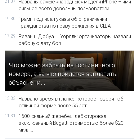
21:07
Названы самые «народные» модели iPhone – ими
сильнее всего довольны пользователи
19:30
Трамп подписал указы об ограничении
гражданства по праву рождения в США
17:29
Реванш Дюбуа — Уордли: организаторы назвали
рабочую дату боя
Что можно забрать из гостиничного
номера, а за что придется заплатить:
объяснени...
13:33
Названо время в планке, которое говорит об
отличной форме после 55 лет
11:31
1600-сильный жеребец: дебютировал
эксклюзивный Bugatti стоимостью более $20
милл...