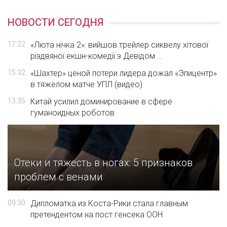
НОВОСТИ СЕГОДНЯ
17:22
«Люта нічка 2»: вийшов трейлер сиквелу хітової
різдвяної екшн-комедії з Девідом ...
15:32
«Шахтер» ценой потери лидера дожал «Эпицентр»
в тяжелом матче УПЛ (видео)
13:35
Китай усилил доминирование в сфере
гуманоидных роботов
Отеки и тяжесть в ногах: 5 признаков
проблем с венами
09:30
Дипломатка из Коста-Рики стала главным
претендентом на пост генсека ООН