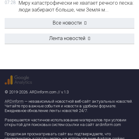
07:28
Миру катастрофически не хватает речного песка:
люди забирают больше, чем Земля м...
Все новости
Лента новостей
© 2019-2026. ARDinform.com // v.1.3
ARDinform
— независимый новостной веб-сайт актуальных новостей.
Читайте про важные события и новости в удобном формате.
Ежедневное обновление ленты новостей 24/7.
Разрешается частичное использование материалов при условии
открытой для поисковых систем ссылки на сайт ardinform.com
Продолжая просматривать сайт вы подтверждаете, что
ознакомились и соглашаетесь на использование файлов cookies.