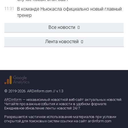
11:31
В команде Ньюкасла официально новый главный
тренер
Все новости
Лента новостей
© 2019-2026. ARDinform.com // v.1.3
ARDinform
— независимый новостной веб-сайт актуальных новостей.
Читайте про важные события и новости в удобном формате.
Ежедневное обновление ленты новостей 24/7.
Разрешается частичное использование материалов при условии
открытой для поисковых систем ссылки на сайт ardinform.com