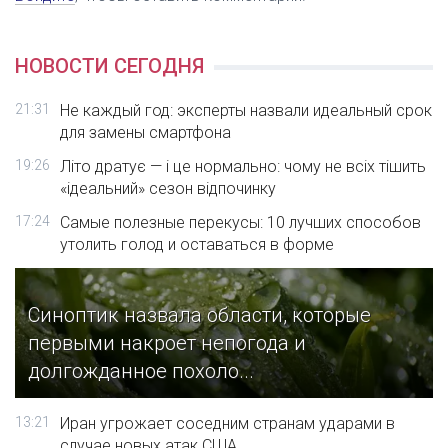
НОВОСТИ СЕГОДНЯ
21:31
Не каждый год: эксперты назвали идеальный срок
для замены смартфона
19:26
Літо дратує — і це нормально: чому не всіх тішить
«ідеальний» сезон відпочинку
17:24
Самые полезные перекусы: 10 лучших способов
утолить голод и оставаться в форме
Синоптик назвала области, которые
первыми накроет непогода и
долгожданное похоло...
13:21
Иран угрожает соседним странам ударами в
случае новых атак США