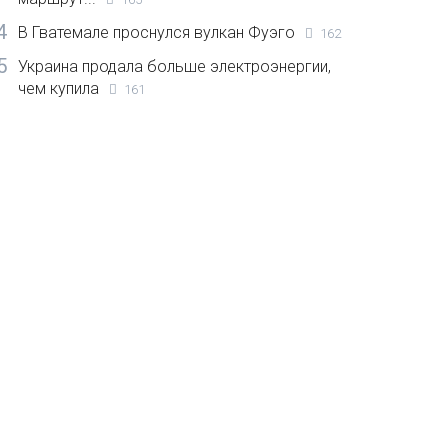
4
В Гватемале проснулся вулкан Фуэго
162
5
Украина продала больше электроэнергии,
чем купила
161