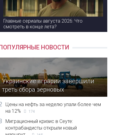
Главные сериалы августа 2026: Что
смотреть в конце лета?
ПОПУЛЯРНЫЕ НОВОСТИ
Украинские аграрии завершили
треть сбора зерновых
2
Цены на нефть за неделю упали более чем
на 12%
174
3
Миграционный кризис в Сеуте:
контрабандисты открыли новый
маршрут...
165