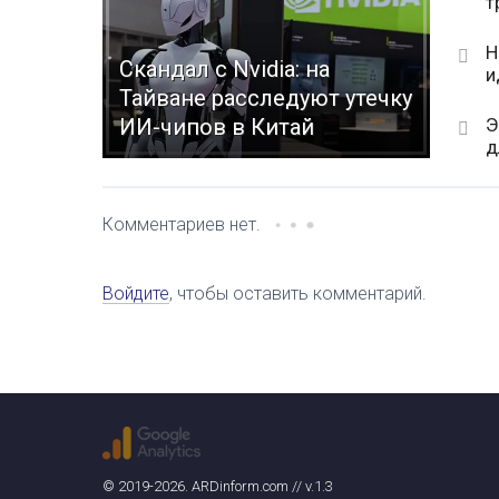
т
Н
Скандал с Nvidia: на
и
Тайване расследуют утечку
Э
ИИ-чипов в Китай
д
Комментариев нет.
Войдите
, чтобы оставить комментарий.
© 2019-2026. ARDinform.com // v.1.3