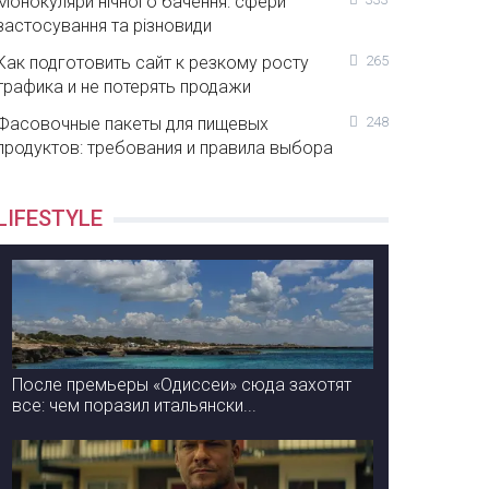
Монокуляри нічного бачення: сфери
застосування та різновиди
Как подготовить сайт к резкому росту
265
трафика и не потерять продажи
Фасовочные пакеты для пищевых
248
продуктов: требования и правила выбора
LIFESTYLE
После премьеры «Одиссеи» сюда захотят
все: чем поразил итальянски...