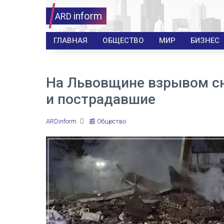
inform
ARD
ГЛАВНАЯ
ОБЩЕСТВО
МИР
БИЗНЕС
На Львовщине взрывом сн
и пострадавшие
ARDinform
📰 Общество