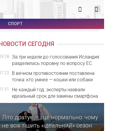
СПОРТ
НОВОСТИ СЕГОДНЯ
09:28
За три недели до голосования Исландия
разделилась поровну по вопросу ЕС
07:23
В вечном противостоянии поставлена
точка: кто умнее — кошки или собаки
21:31
Не каждый год: эксперты назвали
идеальный срок для замены смартфона
Літо дратує — і це нормально: чому
не всіх тішить «ідеальний» сезон