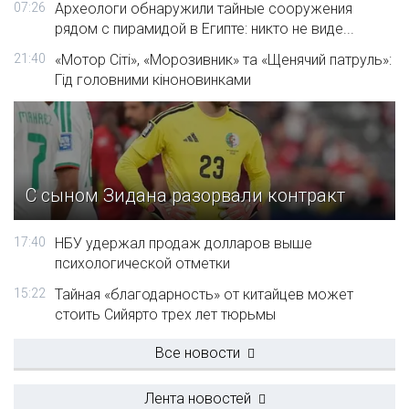
07:26
Археологи обнаружили тайные сооружения
рядом с пирамидой в Египте: никто не виде...
21:40
«Мотор Сіті», «Морозивник» та «Щенячий патруль»:
Гід головними кіноновинками
С сыном Зидана разорвали контракт
17:40
НБУ удержал продаж долларов выше
психологической отметки
15:22
Тайная «благодарность» от китайцев может
стоить Сийярто трех лет тюрьмы
Все новости
Лента новостей