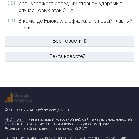
13:21
Иран угрожает соседним странам ударами в
случае новых атак США
11:31
В команде Ньюкасла официально новый главный
тренер
Все новости
Лента новостей
© 2019-2026. ARDinform.com // v.1.3
ARDinform
— независимый новостной веб-сайт актуальных новостей.
Читайте про важные события и новости в удобном формате.
Ежедневное обновление ленты новостей 24/7.
Разрешается частичное использование материалов при условии