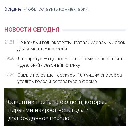
Войдите
, чтобы оставить комментарий.
НОВОСТИ СЕГОДНЯ
21:31
Не каждый год: эксперты назвали идеальный срок
для замены смартфона
19:26
Літо дратує — і це нормально: чому не всіх тішить
«ідеальний» сезон відпочинку
17:24
Самые полезные перекусы: 10 лучших способов
утолить голод и оставаться в форме
Синоптик назвала области, которые
первыми накроет непогода и
долгожданное похоло...