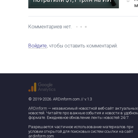
м
Комментариев нет.
Войдите
, чтобы оставить комментарий.
© 2019-2026. ARDinform.com // v.1.3
ARDinform
— независимый новостной веб-сайт актуальных
новостей. Читайте про важные события и новости в удобно
формате. Ежедневное обновление ленты новостей 24/7.
Разрешается частичное использование материалов при
условии открытой для поисковых систем ссылки на сайт
ardinform.com