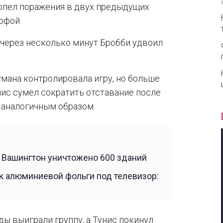
ерпел поражения в двух предыдущих
офой.
а через несколько минут Бробби удвоил
мана контролировала игру, но больше
унис сумел сократить отставание после
м аналогичным образом.
е Вашингтон уничтожено 600 зданий
 алюминиевой фольги под телевизор:
ды выиграли группу, а Тунис покинул