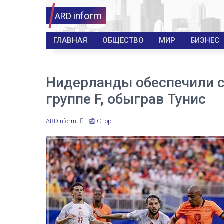
inform
ARD
ГЛАВНАЯ
ОБЩЕСТВО
МИР
БИЗНЕС
Нидерланды обеспечили с
группе F, обыграв Тунис
ARDinform
📰 Спорт