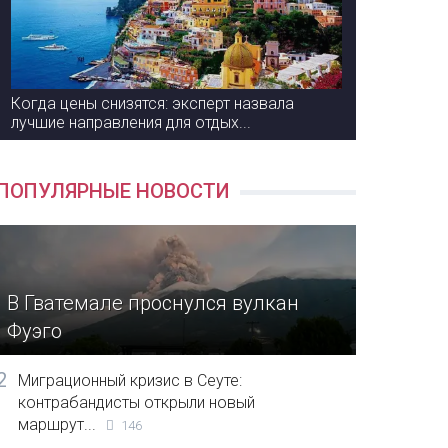
Когда цены снизятся: эксперт назвала
лучшие направления для отдых...
ПОПУЛЯРНЫЕ НОВОСТИ
В Гватемале проснулся вулкан
Фуэго
2
Миграционный кризис в Сеуте:
контрабандисты открыли новый
маршрут...
146