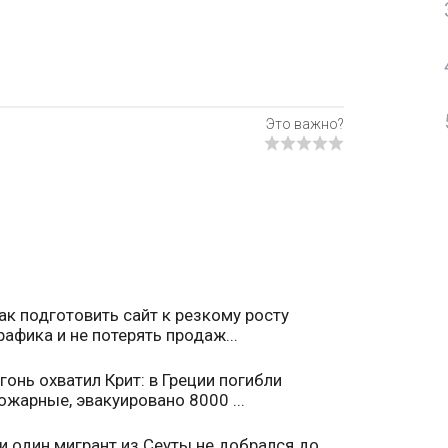
ак подготовить сайт к резкому росту
рафика и не потерять продаж...
гонь охватил Крит: в Греции погибли
ожарные, эвакуировано 8000 ...
и один мигрант из Сеуты не добрался до