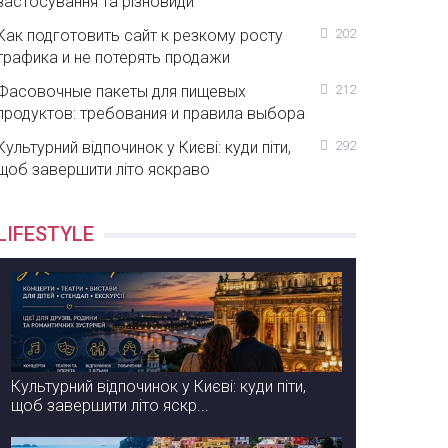
застосування та різновиди
Как подготовить сайт к резкому росту
202
трафика и не потерять продажи
Фасовочные пакеты для пищевых
212
продуктов: требования и правила выбора
Культурний відпочинок у Києві: куди піти,
292
щоб завершити літо яскраво
LIFESTYLE
Культурний відпочинок у Києві: куди піти,
щоб завершити літо яскр...