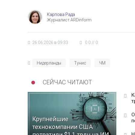
Карпова Рада
Журналист ARDinform
26.06.2026 в 09:33
0.0
//
0
Нидерланды
Тунис
ЧМ
СЕЙЧАС ЧИТАЮТ
К
т
О
Крупнейшие
п
технокомпании США
Н
потратили $1,1 трлн на ИИ