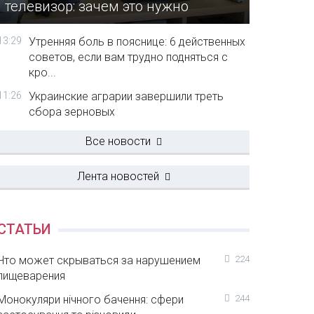
телевизор: зачем это нужно
13:29
Утренняя боль в пояснице: 6 действенных
советов, если вам трудно подняться с
кро...
11:26
Украинские аграрии завершили треть
сбора зерновых
Все новости
Лента новостей
СТАТЬИ
Что может скрываться за нарушением
224
пищеварения
Монокуляри нічного бачення: сфери
244