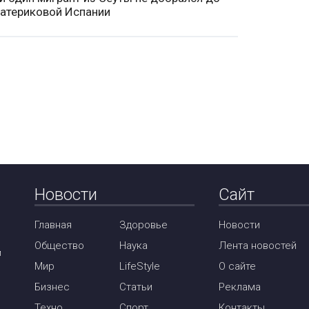
атериковой Испании
Новости
Сайт
Главная
Здоровье
Новости
Общество
Наука
Лента новостей
м
Мир
LifeStyle
О сайте
Бизнес
Статьи
Реклама
Техно
Спорт
Контакты