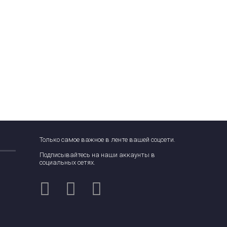
Только самое важное в ленте вашей соцсети.
Подписывайтесь на наши аккаунты в
социальных сетях.