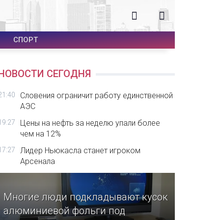
СПОРТ
НОВОСТИ СЕГОДНЯ
21:40
Словения ограничит работу единственной
АЭС
19:27
Цены на нефть за неделю упали более
чем на 12%
17:27
Лидер Ньюкасла станет игроком
Арсенала
Многие люди подкладывают кусок
алюминиевой фольги под