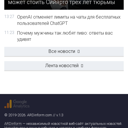
может стоить Сийярто трех лет тюрьмы
13:27
OpenAI отменяет лимиты на чаты для бесплатных
пользователей ChatGPT
11:23
Почему мужчины так любят пиво: ответы вас
удивят
Все новости
Лента новостей
© 2019-2026. ARDinform.com // v.1.3
ARDinform
— независимый новостной веб-сайт актуальных новостей.
Читайте про важные события и новости в удобном формате.