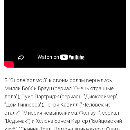
В "Эноле Холмс 3" к своим ролям вернулись
Милли Бобби Браун (сериал "Очень странные
дела"), Луис Партридж (сериалы "Дисклеймер",
"Дом Гиннесса"), Генри Кавилл ("Человек из
стали", "Миссия невыполнима: Фол-аут", сериал
"Ведьмак") и Хелена Бонем Картер ("Бойцовский
клуб", "Свинни Тодд: Демон-парикмахер с Флит-