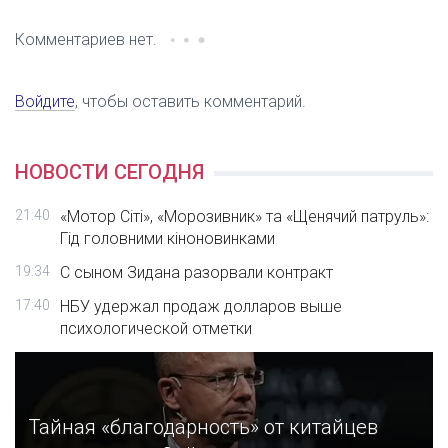
Комментариев нет.
Войдите
, чтобы оставить комментарий.
НОВОСТИ СЕГОДНЯ
21:40
«Мотор Сіті», «Морозивник» та «Щенячий патруль»:
Гід головними кіноновинками
19:34
С сыном Зидана разорвали контракт
17:40
НБУ удержал продаж долларов выше
психологической отметки
Тайная «благодарность» от китайцев