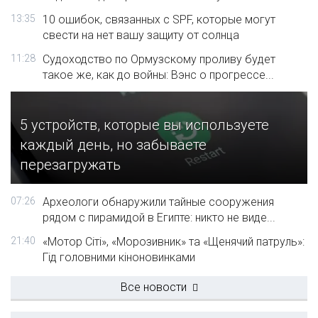
13:35
10 ошибок, связанных с SPF, которые могут
свести на нет вашу защиту от солнца
11:28
Судоходство по Ормузскому проливу будет
такое же, как до войны: Вэнс о прогрессе...
5 устройств, которые вы используете
каждый день, но забываете
перезагружать
07:26
Археологи обнаружили тайные сооружения
рядом с пирамидой в Египте: никто не виде...
21:40
«Мотор Сіті», «Морозивник» та «Щенячий патруль»:
Гід головними кіноновинками
Все новости