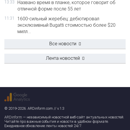
13:33
Названо время в планке, которое говорит об
отличной форме после 55 лет
11:31
1600-сильный жеребец: дебютировал
эксклюзивный Bugatti стоимостью более $20
милл...
Все новости
Лента новостей
© 2019-2026. ARDinform.com // v.1.3
ARDinform
— независимый новостной веб-сайт актуальных новостей.
Читайте про важные события и новости в удобном формате.
Ежедневное обновление ленты новостей 24/7.