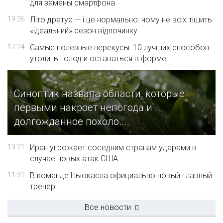
для замены смартфона
19:26
Літо дратує — і це нормально: чому не всіх тішить
«ідеальний» сезон відпочинку
17:24
Самые полезные перекусы: 10 лучших способов
утолить голод и оставаться в форме
Синоптик назвала области, которые
первыми накроет непогода и
долгожданное похоло...
13:21
Иран угрожает соседним странам ударами в
случае новых атак США
11:31
В команде Ньюкасла официально новый главный
тренер
Все новости