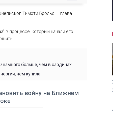
хиепископ Тимоти Брольо — глава
аз" в процессе, который начали его
ршить.
D намного больше, чем в сардинах
нергии, чем купила
ановить войну на Ближнем
токе