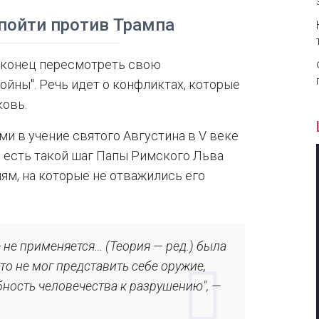
пойти против Трампа
аконец пересмотреть свою
йны". Речь идет о конфликтах, которые
ковь.
ми в учение святого Августина в V веке
То есть такой шаг Папы Римского Льва
м, на которые не отважились его
не применяется… (Теория — ред.) была
то не мог представить себе оружие,
бность человечества к разрушению", —