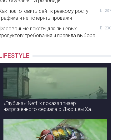
застосування та різновиди
Как подготовить сайт к резкому росту
237
трафика и не потерять продажи
Фасовочные пакеты для пищевых
230
продуктов: требования и правила выбора
LIFESTYLE
«Глубина»: Netflix показал тизер
напряженного сериала с Джошем Ха...