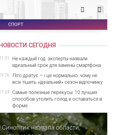
СПОРТ
НОВОСТИ СЕГОДНЯ
21:31
Не каждый год: эксперты назвали
идеальный срок для замены смартфона
19:26
Літо дратує — і це нормально: чому не
всіх тішить «ідеальний» сезон відпочинку
17:24
Самые полезные перекусы: 10 лучших
способов утолить голод и оставаться в
форме
Синоптик назвала области,