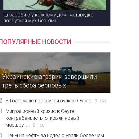
Ці засоби є у кожному домі: як швидко
позбутися мух без хімії
ПОПУЛЯРНЫЕ НОВОСТИ
Украинские аграрии завершили
треть сбора зерновых
2
В Гватемале проснулся вулкан Фуэго
158
3
Миграционный кризис в Сеуте:
контрабандисты открыли новый
маршрут...
156
4
Цены на нефть за неделю упали более чем