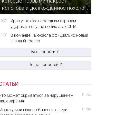
которые первыми накроет
непогода и долгожданное похоло...
13:21
Иран угрожает соседним странам
ударами в случае новых атак США
11:31
В команде Ньюкасла официально новый
главный тренер
Все новости
Лента новостей
СТАТЬИ
Что может скрываться за нарушением
247
пищеварения
Монокуляри нічного бачення: сфери
294