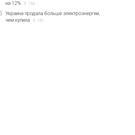
на 12%
155
5
Украина продала больше электроэнергии,
чем купила
151