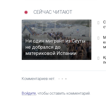
СЕЙЧАС ЧИТАЮТ
С
с
М
Ни один мигрант из Сеуты
к
не добрался до
м
материковой Испании
К
п
Комментариев нет.
Войдите
, чтобы оставить комментарий.