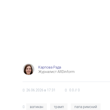
Карпова Рада
Журналист ARDinform
26.06.2026 в 17:31
0.0
//
0
ватикан
трамп
папа римский