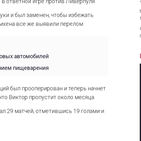
 в ответной игре против Ливерпуля.
руки и был заменен, чтобы избежать
имхена все же выявили перелом.
новых автомобилей
ением пищеварения
ий был прооперирован и теперь начнет
что Виктор пропустит около месяца.
л 29 матчей, отметившись 19 голами и