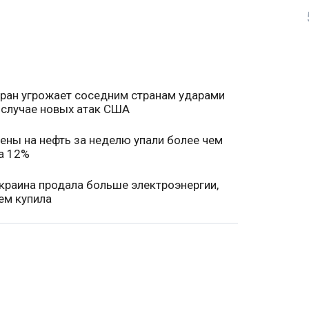
ран угрожает соседним странам ударами
 случае новых атак США
ены на нефть за неделю упали более чем
а 12%
краина продала больше электроэнергии,
ем купила