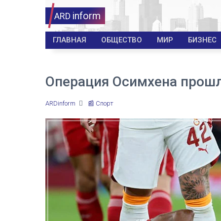
inform
ARD
ГЛАВНАЯ
ОБЩЕСТВО
МИР
БИЗНЕС
Операция Осимхена прош
ARDinform
📰 Спорт