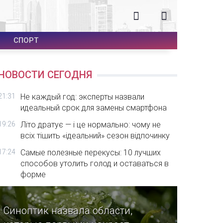
СПОРТ
НОВОСТИ СЕГОДНЯ
21:31
Не каждый год: эксперты назвали
идеальный срок для замены смартфона
19:26
Літо дратує — і це нормально: чому не
всіх тішить «ідеальний» сезон відпочинку
17:24
Самые полезные перекусы: 10 лучших
способов утолить голод и оставаться в
форме
Синоптик назвала области,