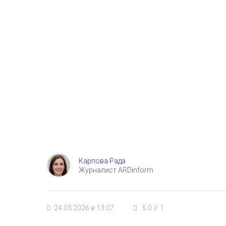
Карпова Рада
Журналист ARDinform
24.03.2026 в 13:07
5.0
//
1