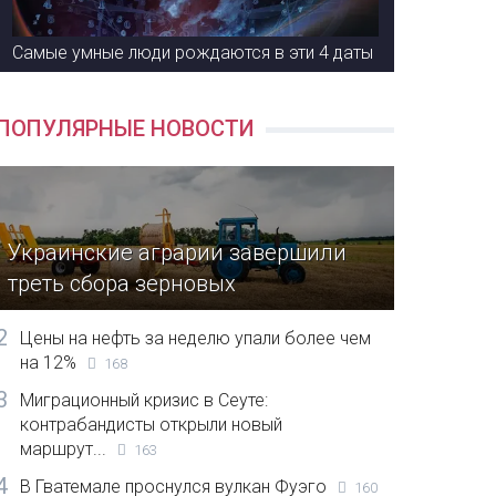
Самые умные люди рождаются в эти 4 даты
ПОПУЛЯРНЫЕ НОВОСТИ
Украинские аграрии завершили
треть сбора зерновых
2
Цены на нефть за неделю упали более чем
на 12%
168
3
Миграционный кризис в Сеуте:
контрабандисты открыли новый
маршрут...
163
4
В Гватемале проснулся вулкан Фуэго
160