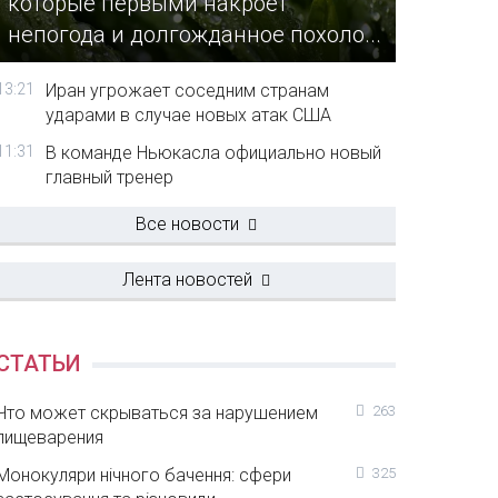
которые первыми накроет
непогода и долгожданное похоло...
13:21
Иран угрожает соседним странам
ударами в случае новых атак США
11:31
В команде Ньюкасла официально новый
главный тренер
Все новости
Лента новостей
СТАТЬИ
Что может скрываться за нарушением
263
пищеварения
Монокуляри нічного бачення: сфери
325