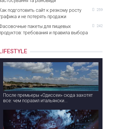
застосування та різновиди
Как подготовить сайт к резкому росту
259
трафика и не потерять продажи
Фасовочные пакеты для пищевых
242
продуктов: требования и правила выбора
LIFESTYLE
После премьеры «Одиссеи» сюда захотят
все: чем поразил итальянски...