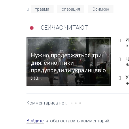
травма
операция
Осимхен
СЕЙЧАС ЧИТАЮТ
И
в
Нужно продержаться три
Ц
дня: синоптики
н
предупредили украинцев о
У
жа...
ч
Комментариев нет.
Войдите
, чтобы оставить комментарий.