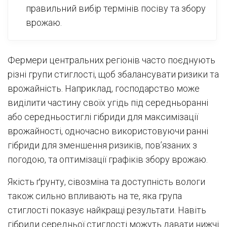
правильний вибір термінів посіву та збору
врожаю.
Фермери центральних регіонів часто поєднують
різні групи стиглості, щоб збалансувати ризики та
врожайність. Наприклад, господарство може
виділити частину своїх угідь під середньоранні
або середньостиглі гібриди для максимізації
врожайності, одночасно використовуючи ранні
гібриди для зменшення ризиків, пов’язаних з
погодою, та оптимізації графіків збору врожаю.
Якість ґрунту, сівозміна та доступність вологи
також сильно впливають на те, яка група
стиглості показує найкращі результати. Навіть
гібриди середньої стиглості можуть давати нижчі