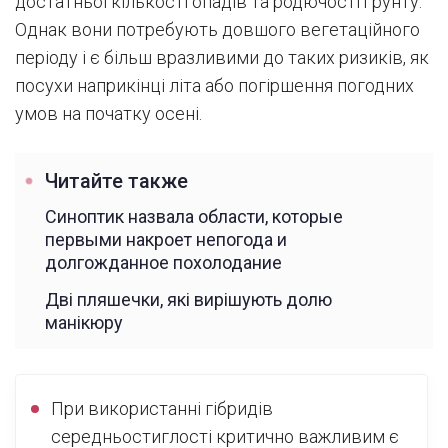
достатньої кількості опадів та родючості ґрунту.
Однак вони потребують довшого вегетаційного
періоду і є більш вразливими до таких ризиків, як
посухи наприкінці літа або погіршення погодних
умов на початку осені.
Читайте также
Синоптик назвала области, которые
первыми накроет непогода и
долгожданное похолодание
Дві пляшечки, які вирішують долю
манікюру
При використанні гібридів
середньостиглості критично важливим є