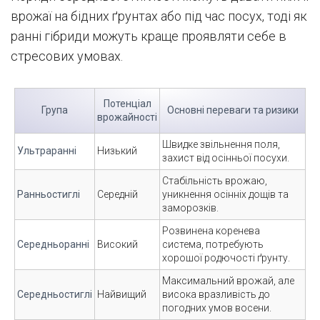
врожаї на бідних ґрунтах або під час посух, тоді як
ранні гібриди можуть краще проявляти себе в
стресових умовах.
Потенціал
Група
Основні переваги та ризики
врожайності
Швидке звільнення поля,
Ультраранні
Низький
захист від осінньої посухи.
Стабільність врожаю,
Ранньостиглі
Середній
уникнення осінніх дощів та
заморозків.
Розвинена коренева
Середньоранні
Високий
система, потребують
хорошої родючості ґрунту.
Максимальний врожай, але
Середньостиглі
Найвищий
висока вразливість до
погодних умов восени.