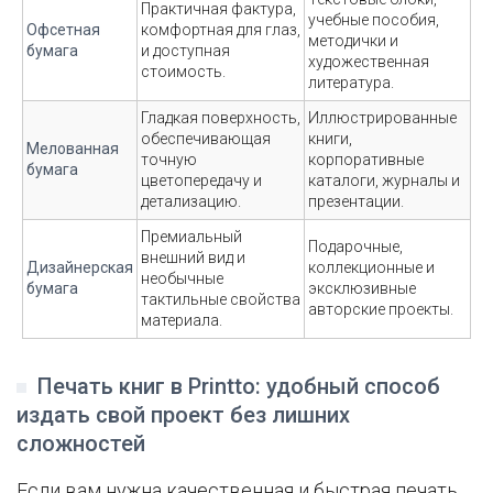
Практичная фактура,
учебные пособия,
Офсетная
комфортная для глаз,
методички и
бумага
и доступная
художественная
стоимость.
литература.
Гладкая поверхность,
Иллюстрированные
обеспечивающая
книги,
Мелованная
точную
корпоративные
бумага
цветопередачу и
каталоги, журналы и
детализацию.
презентации.
Премиальный
Подарочные,
внешний вид и
Дизайнерская
коллекционные и
необычные
бумага
эксклюзивные
тактильные свойства
авторские проекты.
материала.
Печать книг в Printto: удобный способ
издать свой проект без лишних
сложностей
Если вам нужна качественная и быстрая печать