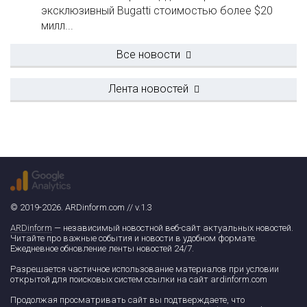
эксклюзивный Bugatti стоимостью более $20
милл...
Все новости
Лента новостей
© 2019-2026. ARDinform.com // v.1.3
ARDinform
— независимый новостной веб-сайт актуальных новостей.
Читайте про важные события и новости в удобном формате.
Ежедневное обновление ленты новостей 24/7.
Разрешается частичное использование материалов при условии
открытой для поисковых систем ссылки на сайт ardinform.com
Продолжая просматривать сайт вы подтверждаете, что