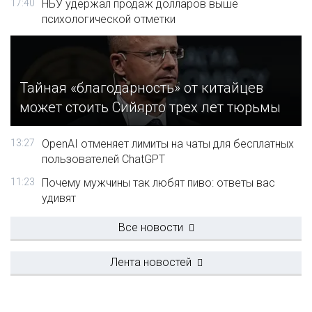
17:40
НБУ удержал продаж долларов выше
психологической отметки
Тайная «благодарность» от китайцев
может стоить Сийярто трех лет тюрьмы
13:27
OpenAI отменяет лимиты на чаты для бесплатных
пользователей ChatGPT
11:23
Почему мужчины так любят пиво: ответы вас
удивят
Все новости
Лента новостей