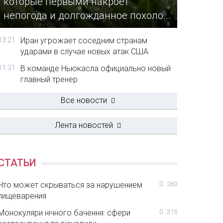
которые первыми накроет
непогода и долгожданное похоло...
13:21
Иран угрожает соседним странам
ударами в случае новых атак США
11:31
В команде Ньюкасла официально новый
главный тренер
Все новости
Лента новостей
СТАТЬИ
Что может скрываться за нарушением
260
пищеварения
Монокуляри нічного бачення: сфери
315