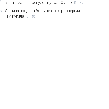
4
В Гватемале проснулся вулкан Фуэго
160
5
Украина продала больше электроэнергии,
чем купила
156