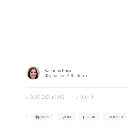
Карпова Рада
Журналист ARDinform
26.06.2026 в 19:09
0.0
//
0
фрукты
цены
рынок
персики