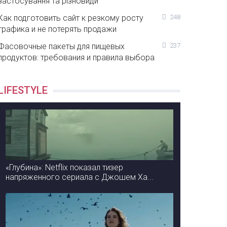
застосування та різновиди
Как подготовить сайт к резкому росту
248
трафика и не потерять продажи
Фасовочные пакеты для пищевых
237
продуктов: требования и правила выбора
LIFESTYLE
«Глубина»: Netflix показал тизер
напряженного сериала с Джошем Ха...