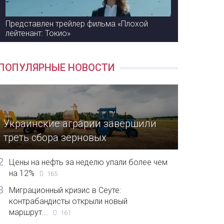
Представлен трейлер фильма «Плохой
лейтенант: Токио»
ПОПУЛЯРНЫЕ НОВОСТИ
Украинские аграрии завершили
треть сбора зерновых
2
Цены на нефть за неделю упали более чем
на 12%
165
3
Миграционный кризис в Сеуте:
контрабандисты открыли новый
маршрут...
161