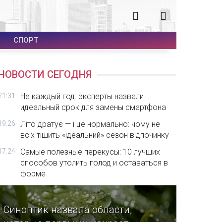
СПОРТ
НОВОСТИ СЕГОДНЯ
21:31
Не каждый год: эксперты назвали
идеальный срок для замены смартфона
19:26
Літо дратує — і це нормально: чому не
всіх тішить «ідеальний» сезон відпочинку
17:24
Самые полезные перекусы: 10 лучших
способов утолить голод и оставаться в
форме
Синоптик назвала области,