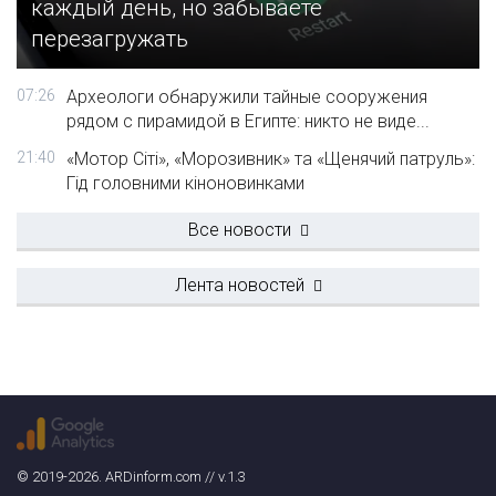
каждый день, но забываете
перезагружать
07:26
Археологи обнаружили тайные сооружения
рядом с пирамидой в Египте: никто не виде...
21:40
«Мотор Сіті», «Морозивник» та «Щенячий патруль»:
Гід головними кіноновинками
Все новости
Лента новостей
© 2019-2026. ARDinform.com // v.1.3