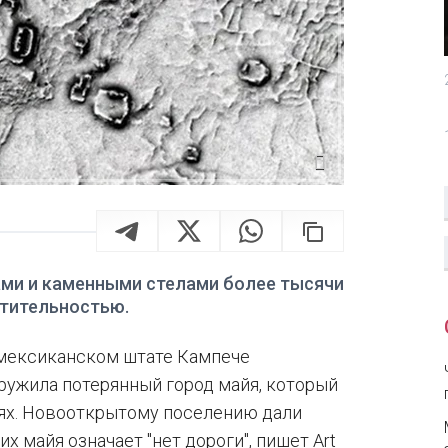
ами и каменными стелами более тысячи
стительностью.
мексиканском штате Кампече
ружила потерянный город майя, который
ях. Новооткрытому поселению дали
х майя означает "нет дороги", пишет Art