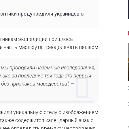
ноптики предупредили украинцев о
астникам экспедиции пришлось
 и часть маршрута преодолевать пешком.
е мы проводили наземные исследования,
нако за последние три года это первый
 без признаков мародерства", —
ужили уникальную стелу с изображением
 также содержится календарный знак с
точнее определить время существования