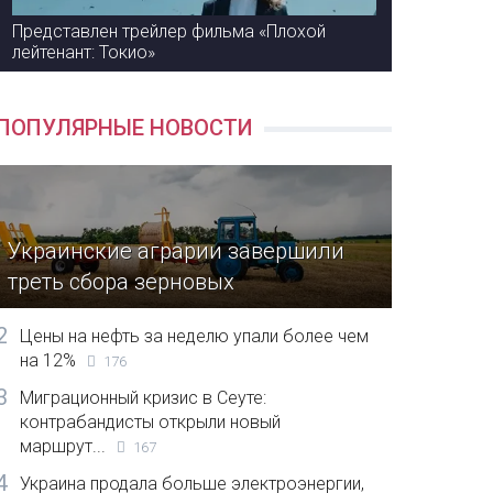
Представлен трейлер фильма «Плохой
лейтенант: Токио»
ПОПУЛЯРНЫЕ НОВОСТИ
Украинские аграрии завершили
треть сбора зерновых
2
Цены на нефть за неделю упали более чем
на 12%
176
3
Миграционный кризис в Сеуте:
контрабандисты открыли новый
маршрут...
167
4
Украина продала больше электроэнергии,