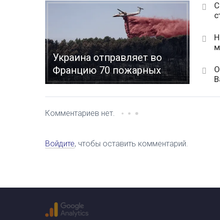
С
с
Н
м
Украина отправляет во
О
Францию 70 пожарных
В
Комментариев нет.
Войдите
, чтобы оставить комментарий.