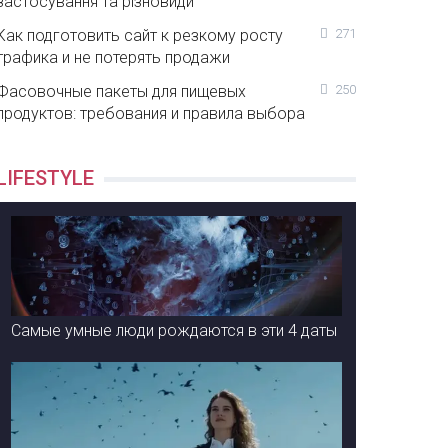
застосування та різновиди
Как подготовить сайт к резкому росту
271
трафика и не потерять продажи
Фасовочные пакеты для пищевых
250
продуктов: требования и правила выбора
LIFESTYLE
Самые умные люди рождаются в эти 4 даты