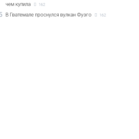
чем купила
162
5
В Гватемале проснулся вулкан Фуэго
162