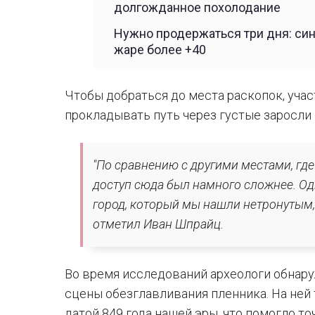
долгожданное похолодание
Нужно продержаться три дня: си
жаре более +40
Чтобы добраться до места раскопок, уч
прокладывать путь через густые заросли
"По сравнению с другими местами, гд
доступ сюда был намного сложнее. Од
город, который мы нашли нетронутым,
отметил Иван Шпрайц.
Во время исследований археологи обнар
сцены обезглавливания пленника. На ней
датой 849 года нашей эры, что помогло 