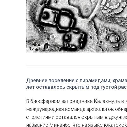
Фото: INAH
Древнее поселение с пирамидами, храм
лет оставалось скрытым под густой ра
В биосферном заповеднике Калакмуль в 
международная команда археологов обна
столетиями оставался скрытым в джунгл
название Минанбе, что на языке юкатекски