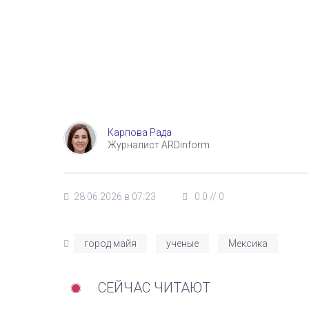
Карпова Рада
Журналист ARDinform
28.06.2026 в 07:23
0.0
//
0
город майя
ученые
Мексика
СЕЙЧАС ЧИТАЮТ