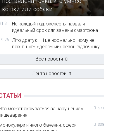
поставлена точка: кто умнее —
кошки или собаки
21:31
Не каждый год: эксперты назвали
идеальный срок для замены смартфона
19:26
Літо дратує — і це нормально: чому не
всіх тішить «ідеальний» сезон відпочинку
Все новости
Лента новостей
СТАТЬИ
Что может скрываться за нарушением
271
пищеварения
Монокуляри нічного бачення: сфери
338