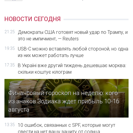
НОВОСТИ СЕГОДНЯ
21:25
Демократы США готовят новый удар по Трампу, и
это не импичмент, — Reuters
19:35
USB-C можно вставлять любой стороной, но одна
из них может работать лучше
17:35
В Україні вже другий тиждень дешевшає морква:
скільки коштує кілограм
Финансовый гороскоп на неделю: кого
из знаков Зодиака ждет прибыль 10-16
августа
13:35
10 ошибок, связанных с SPF, которые могут
свести на нет вашу защиту от солнца