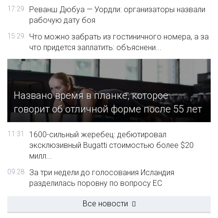
17:29
Реванш Дюбуа — Уордли: организаторы назвали
рабочую дату боя
15:29
Что можно забрать из гостиничного номера, а за
что придется заплатить: объяснени...
Названо время в планке, которое
говорит об отличной форме после 55 лет
11:31
1600-сильный жеребец: дебютировал
эксклюзивный Bugatti стоимостью более $20
милл...
09:28
За три недели до голосования Исландия
разделилась поровну по вопросу ЕС
Все новости