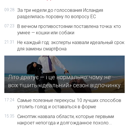
09:28
За три недели до голосования Исландия
разделилась поровну по вопросу ЕС
07:23
В вечном противостоянии поставлена точка: кто
умнее — кошки или собаки
21:31
Не каждый год: эксперты назвали идеальный срок
для замены смартфона
Літо дратує — і це нормально: чому не
всіх тішить «ідеальний» сезон відпочинку
17:24
Самые полезные перекусы: 10 лучших способов
утолить голод и оставаться в форме
15:35
Синоптик назвала области, которые первыми
накроет непогода и долгожданное похоло...