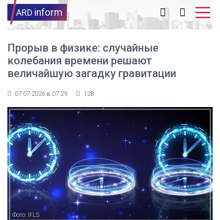
inform
ARD
Прорыв в физике: случайные
колебания времени решают
величайшую загадку гравитации
07.07.2026 в 07:29
128
Фото: IFLS