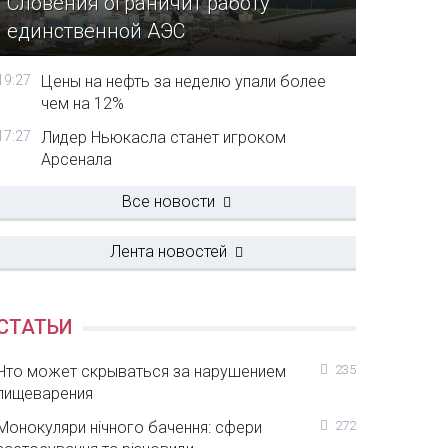
Словения ограничит работу
единственной АЭС
19:27
Цены на нефть за неделю упали более
чем на 12%
17:27
Лидер Ньюкасла станет игроком
Арсенала
Все новости
Лента новостей
СТАТЬИ
Что может скрываться за нарушением
235
пищеварения
Монокуляри нічного бачення: сфери
272