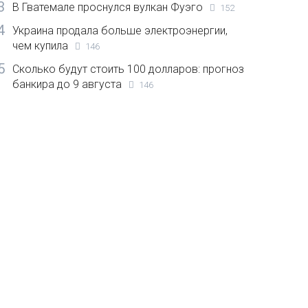
3
В Гватемале проснулся вулкан Фуэго
152
4
Украина продала больше электроэнергии,
чем купила
146
5
Сколько будут стоить 100 долларов: прогноз
банкира до 9 августа
146