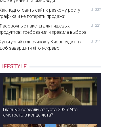
застосування та різновиди
Как подготовить сайт к резкому росту
227
трафика и не потерять продажи
Фасовочные пакеты для пищевых
221
продуктов: требования и правила выбора
Культурний відпочинок у Києві: куди піти,
311
щоб завершити літо яскраво
LIFESTYLE
Главные сериалы августа 2026: Что
смотреть в конце лета?