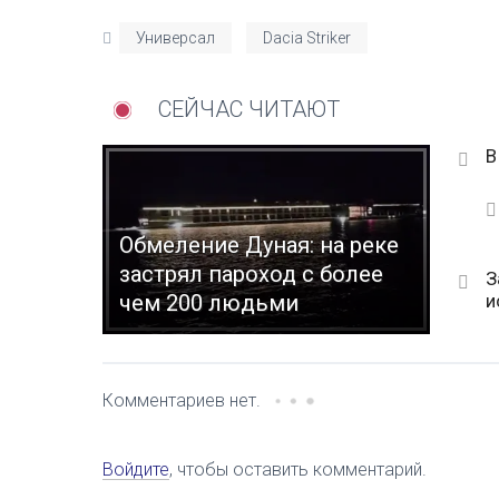
Универсал
Dacia Striker
СЕЙЧАС ЧИТАЮТ
В
Обмеление Дуная: на реке
застрял пароход с более
З
и
чем 200 людьми
Комментариев нет.
Войдите
, чтобы оставить комментарий.