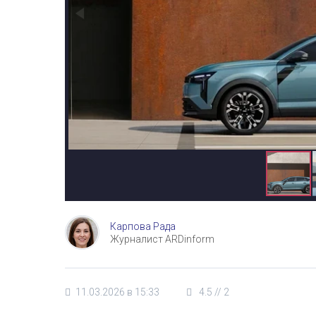
Карпова Рада
Журналист ARDinform
11.03.2026 в 15:33
4.5
//
2