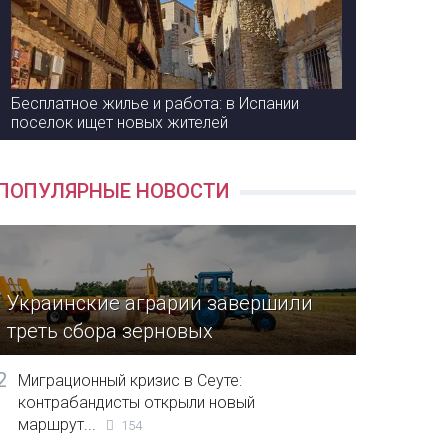
Бесплатное жилье и работа: в Испании
поселок ищет новых жителей
ПОПУЛЯРНЫЕ НОВОСТИ
Украинские аграрии завершили
треть сбора зерновых
2
Миграционный кризис в Сеуте:
контрабандисты открыли новый
маршрут...
154