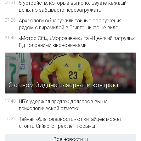
09:31
5 устройств, которые вы используете каждый
день, но забываете перезагружать
07:26
Археологи обнаружили тайные сооружения
рядом с пирамидой в Египте: никто не виде...
21:40
«Мотор Сіті», «Морозивник» та «Щенячий патруль»:
Гід головними кіноновинками
С сыном Зидана разорвали контракт
17:40
НБУ удержал продаж долларов выше
психологической отметки
15:22
Тайная «благодарность» от китайцев может
стоить Сийярто трех лет тюрьмы
Все новости