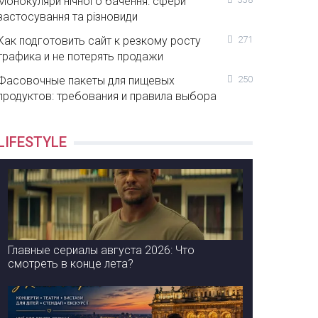
Монокуляри нічного бачення: сфери
застосування та різновиди
Как подготовить сайт к резкому росту
271
трафика и не потерять продажи
Фасовочные пакеты для пищевых
250
продуктов: требования и правила выбора
LIFESTYLE
Главные сериалы августа 2026: Что
смотреть в конце лета?