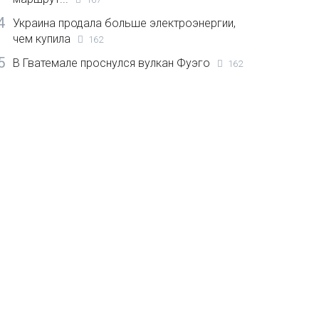
4
Украина продала больше электроэнергии,
чем купила
162
5
В Гватемале проснулся вулкан Фуэго
162