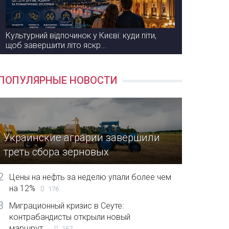
Культурний відпочинок у Києві: куди піти,
щоб завершити літо яскр...
ПОПУЛЯРНЫЕ НОВОСТИ
Украинские аграрии завершили
треть сбора зерновых
2
Цены на нефть за неделю упали более чем
на 12%
176
3
Миграционный кризис в Сеуте:
контрабандисты открыли новый
маршрут...
167