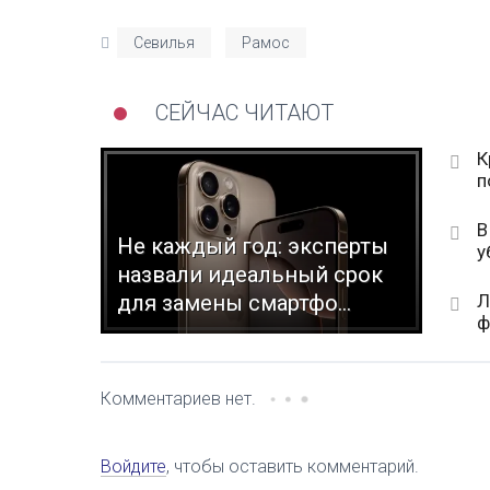
Севилья
Рамос
СЕЙЧАС ЧИТАЮТ
К
п
В
Не каждый год: эксперты
у
назвали идеальный срок
Л
для замены смартфо...
ф
Комментариев нет.
Войдите
, чтобы оставить комментарий.