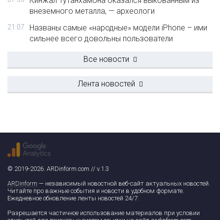
Кинжал Тутанхамона оказался выкованным из
внеземного металла, — археологи
21:07
Названы самые «народные» модели iPhone – ими
сильнее всего довольны пользователи
Все новости
Лента новостей
© 2019-2026. ARDinform.com // v.1.3
ARDinform
— независимый новостной веб-сайт актуальных новостей.
Читайте про важные события и новости в удобном формате.
Ежедневное обновление ленты новостей 24/7.
Разрешается частичное использование материалов при условии