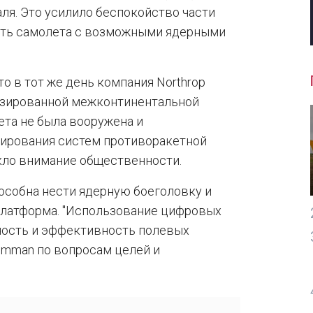
ля. Это усилило беспокойство части
сть самолета с возможными ядерными
о в тот же день компания Northrop
изированной межконтинентальной
ета не была вооружена и
тирования систем противоракетной
кло внимание общественности.
пособна нести ядерную боеголовку и
платформа. "Использование цифровых
ность и эффективность полевых
rumman по вопросам целей и