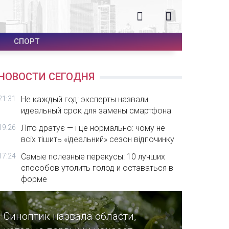
СПОРТ
НОВОСТИ СЕГОДНЯ
21:31
Не каждый год: эксперты назвали
идеальный срок для замены смартфона
19:26
Літо дратує — і це нормально: чому не
всіх тішить «ідеальний» сезон відпочинку
17:24
Самые полезные перекусы: 10 лучших
способов утолить голод и оставаться в
форме
Синоптик назвала области,