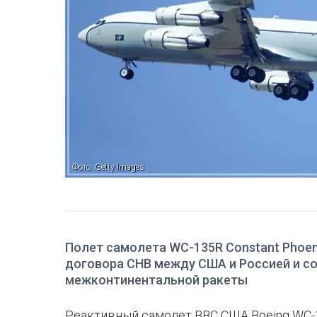
Фото: Getty Images
Полет самолета WC-135R Constant Phoen
договора СНВ между США и Россией и с
межконтинентальной ракеты
Реактивный самолет ВВС США Boeing WC-1