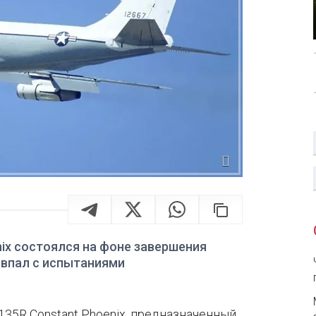
ix состоялся на фоне завершения
овпал с испытаниями
35R Constant Phoenix, предназначенный