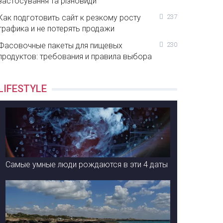
застосування та різновиди
Как подготовить сайт к резкому росту
237
трафика и не потерять продажи
Фасовочные пакеты для пищевых
230
продуктов: требования и правила выбора
LIFESTYLE
Самые умные люди рождаются в эти 4 даты