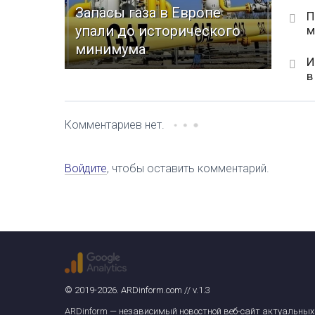
Запасы газа в Европе
П
упали до исторического
м
минимума
И
в
Комментариев нет.
Войдите
, чтобы оставить комментарий.
© 2019-2026. ARDinform.com // v.1.3
ARDinform
— независимый новостной веб-сайт актуальных