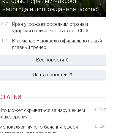
которые первыми накроет
непогода и долгожданное похоло...
13:21
Иран угрожает соседним странам
ударами в случае новых атак США
11:31
В команде Ньюкасла официально новый
главный тренер
Все новости
Лента новостей
СТАТЬИ
Что может скрываться за нарушением
247
пищеварения
Монокуляри нічного бачення: сфери
294