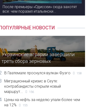
После премьеры «Одиссеи» сюда захотят
все: чем поразил итальянски...
ПОПУЛЯРНЫЕ НОВОСТИ
Украинские аграрии завершили
треть сбора зерновых
2
В Гватемале проснулся вулкан Фуэго
158
3
Миграционный кризис в Сеуте:
контрабандисты открыли новый
маршрут...
156
4
Цены на нефть за неделю упали более чем
на 12%
155