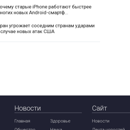
очему старые iPhone работают быстрее
ногих новых Android-смартф...
ран угрожает соседним странам ударами
 случае новых атак США
Новости
Сайт
Главная
Здоровье
Новости
Общество
Наука
Лента новостей