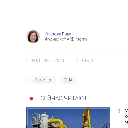
Карпова Рада
Журналист ARDinform
09.01.2026 в 20:11
0.0
//
0
Самолет
США
СЕЙЧАС ЧИТАЮТ
М
к
м