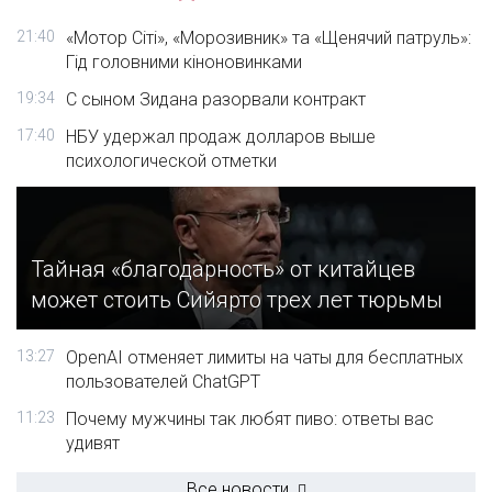
21:40
«Мотор Сіті», «Морозивник» та «Щенячий патруль»:
Гід головними кіноновинками
19:34
С сыном Зидана разорвали контракт
17:40
НБУ удержал продаж долларов выше
психологической отметки
Тайная «благодарность» от китайцев
может стоить Сийярто трех лет тюрьмы
13:27
OpenAI отменяет лимиты на чаты для бесплатных
пользователей ChatGPT
11:23
Почему мужчины так любят пиво: ответы вас
удивят
Все новости