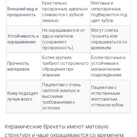
Кристально
Матовые и
Внешний вид и
прозрачные, идеально
непрозрачные,
прозрачность
сливаются с зубной
подбираются под
эмалью.
цвет зубов.
Не окрашиваются от
Могут слегка
Устойчивость к
еды и напитков
тускнеть или
окрашиванию
(сохраняют
окрашиваться со
прозрачность).
временем.
Более хрупкие,
Более прочные и
Прочность
требуют осторожного
устойчивые к
материала
обращения при
механическим
жевании.
повреждениям.
Пациентам с очень
Пациентам с
светлой эмалью и
Кому подходят
естественным
высокими
лучше всего
желтоватым
требованиями к
оттенком зубов.
эстетике.
Керамические брекеты имеют матовую
структуру и чаще окрашиваются со временем.