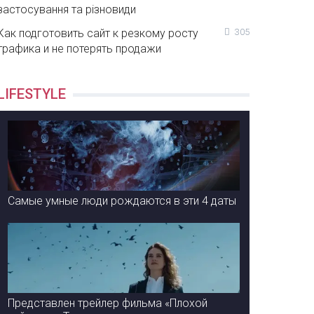
застосування та різновиди
Как подготовить сайт к резкому росту
305
трафика и не потерять продажи
LIFESTYLE
Самые умные люди рождаются в эти 4 даты
Представлен трейлер фильма «Плохой