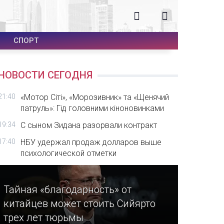
СПОРТ
НОВОСТИ СЕГОДНЯ
21:40
«Мотор Сіті», «Морозивник» та «Щенячий
патруль»: Гід головними кіноновинками
19:34
С сыном Зидана разорвали контракт
17:40
НБУ удержал продаж долларов выше
психологической отметки
Тайная «благодарность» от
китайцев может стоить Сийярто
трех лет тюрьмы