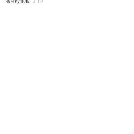
чем купила
171