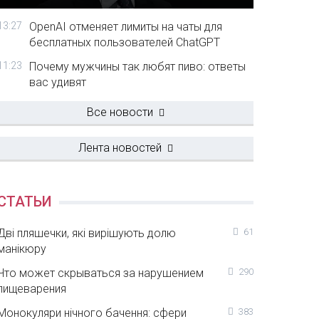
13:27
OpenAI отменяет лимиты на чаты для
бесплатных пользователей ChatGPT
11:23
Почему мужчины так любят пиво: ответы
вас удивят
Все новости
Лента новостей
СТАТЬИ
Дві пляшечки, які вирішують долю
61
манікюру
Что может скрываться за нарушением
290
пищеварения
Монокуляри нічного бачення: сфери
383