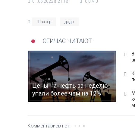
01.06.2022 в 21:18
0.0
//
0
Шахтер
додо
СЕЙЧАС ЧИТАЮТ
В
а
К
п
Цены на нефть за неделю
М
упали более чем на 12%
к
м
Комментариев нет.