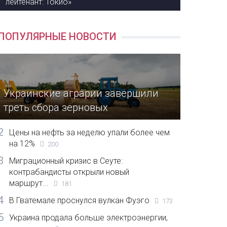
лейтенант: Токио»
ПОПУЛЯРНЫЕ НОВОСТИ
Украинские аграрии завершили
треть сбора зерновых
2
Цены на нефть за неделю упали более чем
на 12%
200
3
Миграционный кризис в Сеуте:
контрабандисты открыли новый
маршрут...
181
4
В Гватемале проснулся вулкан Фуэго
173
5
Украина продала больше электроэнергии,