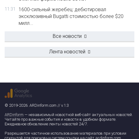
11:31
1600-сильный жеребец: дебютировал
эксклюзивный Bugatti стоимостью более $20
милл...
Все новости
Лента новостей
© 2019-2026. ARDinform.com // v.1.3
ARDinform
— независимый новостной веб-сайт актуальных новостей.
Читайте про важные события и новости в удобном формате.
Ежедневное обновление ленты новостей 24/7.
Разрешается частичное использование материалов при условии
открытой для поисковых систем ссылки на сайт ardinform.com