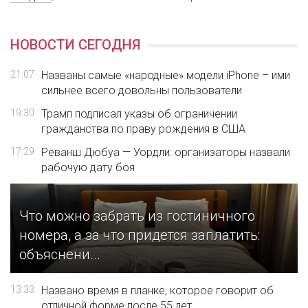
НОВОСТИ СЕГОДНЯ
21:07
Названы самые «народные» модели iPhone – ими
сильнее всего довольны пользователи
19:30
Трамп подписал указы об ограничении
гражданства по праву рождения в США
17:29
Реванш Дюбуа — Уордли: организаторы назвали
рабочую дату боя
Что можно забрать из гостиничного
номера, а за что придется заплатить:
объяснени...
13:33
Названо время в планке, которое говорит об
отличной форме после 55 лет